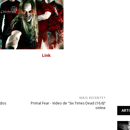
disponivel neste link:
Link
. A música faz parte do mais
 "Dead Harvest", que saiu no dia 2 de Fevereiro deste ano
MAIS RECENTE
ados
Primal Fear - Video de "Six Times Dead (16.6)"
online
ART