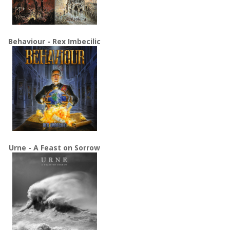
Behaviour - Rex Imbecilic
Urne - A Feast on Sorrow