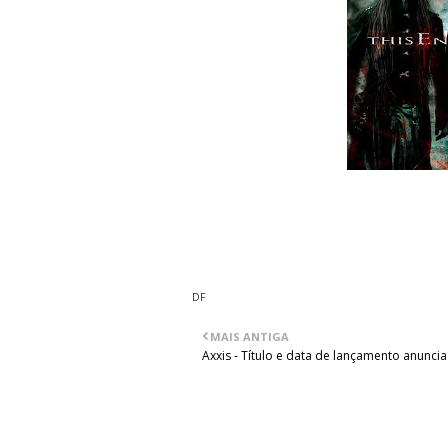
O vídeo da música "Dead Harvest", está 
recente trabalho da banda This Ending,
pela Metal Blade Records.
DF
MAIS ANTIGA
Axxis - Título e data de lançamento anunci