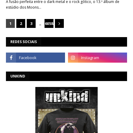
A fusão perfeita entre o dark metal e o rock gótico, o 13.º álbum de
estúdio dos Moons…
...
1
2
3
6058
REDES SOCIAIS
UNKIND