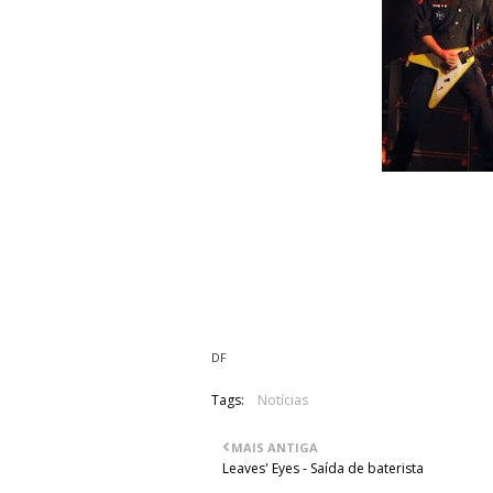
Um sample de um novo tema intitulado
Este novo trabalho, "Blood Of Nations" 
lugar de Udo Dirkschneider na voz.
Alguns títulos de músicas também fora
"Shades Of Death", "No Shelter", "Bloo
DF
Tags:
Notícias
MAIS ANTIGA
Leaves' Eyes - Saída de baterista