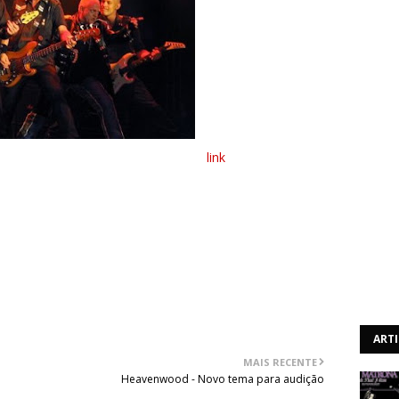
 "The Abyss" pode ser ouvido aqui:
link
(?), marca a estreia de Mark Tornillo, que entrou para o
m revelados e são eles: "The Abyss", "Locked & Loaded",
d Of Nations", "Pandemic" e "Teutonic Terror .
ART
MAIS RECENTE
Heavenwood - Novo tema para audição