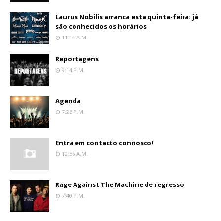
Laurus Nobilis arranca esta quinta-feira: já
são conhecidos os horários
11:14 A.m.
Reportagens
9:14 P.m.
Agenda
7:26 P.m.
Entra em contacto connosco!
10:56 A.m.
Rage Against The Machine de regresso
7:40 P.m.