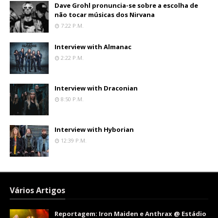
Dave Grohl pronuncia-se sobre a escolha de
não tocar músicas dos Nirvana
7:22 P.m.
Interview with Almanac
2:22 P.m.
Interview with Draconian
8:50 P.m.
Interview with Hyborian
12:39 P.m.
Vários Artigos
Reportagem: Iron Maiden e Anthrax @ Estádio