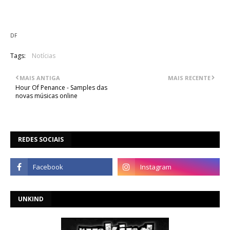
Mais informações serão reveladas em breve.
DF
Tags:
Notícias
MAIS ANTIGA
MAIS RECENTE
Hour Of Penance - Samples das
novas músicas online
REDES SOCIAIS
UNKIND