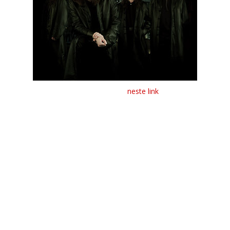
Os Blind Guardian disponibilizaram
neste link
, o seu primeiro
vídeo de estúdio.
O trailer contém a duração de cerca de 3 minutos e podem
ser ouvidos samples de duas músicas: "A Voice In The Dark" e
"Wheel Of Time". O colectivo encontra-se a dar os toques
finais no seu novo álbum.
O sucessor de "A Twist In The Mith" de 2006 será o mais
épico já feito pela banda, deverá sair em Setembro, e irá
contar com partes orquestrais, gravadas pela Orquestra de
Praga.
Após este lançamento, será iniciada uma extensa tour por
todo o mundo.