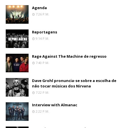
Agenda
7:26 P.m.
Reportagens
9:14 P.m.
Rage Against The Machine de regresso
7:40 P.m.
Dave Grohl pronuncia-se sobre a escolha de
não tocar músicas dos Nirvana
7:22 P.m.
Interview with Almanac
2:22 P.m.