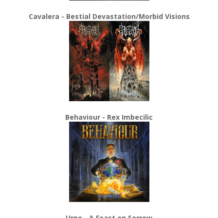
Cavalera - Bestial Devastation/Morbid Visions
Behaviour - Rex Imbecilic
Urne - A Feast on Sorrow