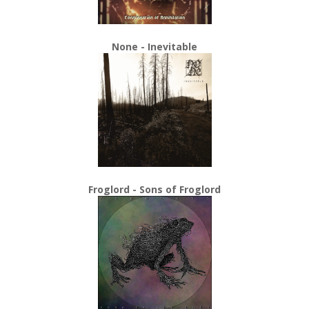
None - Inevitable
Froglord - Sons of Froglord