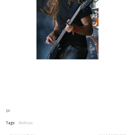
Os Holandeses Delain anunciaram Otto Schimmelpenninck van
der Oije
, como o seu novo baixista. Otto faz parte dos
(na foto)
também Holandeses Detonation e entrou para o lugar
deixado vago por Rob van der Loo, acumulando assim
funções.
DF
Tags:
Notícias