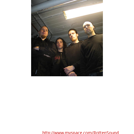
"Mindkill" e "Missing Link" [cover de Napalm Death] são os
nomes dos dois temas que se encontram para audição no
myspace oficial dos Rotten Sound.
O grupo irá lançar o seu novo EP no dia 5 de Abril no mercado
Europeu, irá conter 6 temas (3 temas originais e 3 covers de
Napalm Death) e ainda um DVD com o concerto gravado na
integra no Obscene Extreme Festival.
Myspace Oficial:
http://www.myspace.com/RottenSound