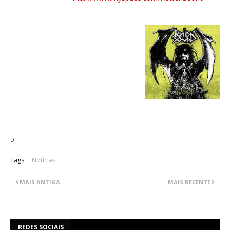
"Napalm" EP Track List:
01. Mindkill
02. Dead Remains
03. Brainload
04. The Kill
05. Missing Link
06. Suffer The Children
DF
Tags:
Notícias
MAIS ANTIGA
MAIS RECENTE
REDES SOCIAIS