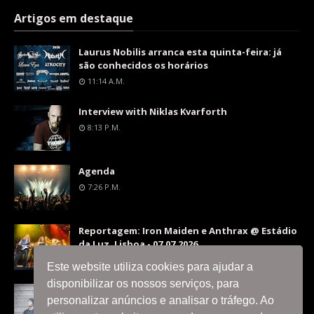
Artigos em destaque
Laurus Nobilis arranca esta quinta-feira: já
são conhecidos os horários
11:14 A.m.
Interview with Niklas Kvarforth
8:13 P.m.
Agenda
7:26 P.m.
Reportagem: Iron Maiden e Anthrax @ Estádio
da Luz, Lisboa - 07.07.2026
9:36 P.m.
Este website utiliza cookies para ajudar a
disponibilizar os nossos serviços, para
Interview with Silent Skies
personalizar anúncios e analisar o tráfego. Ao
8:06 P.m.