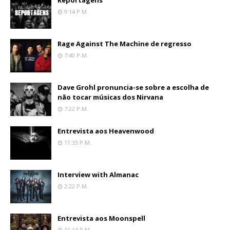
Reportagens
9:14 P.m.
Rage Against The Machine de regresso
7:40 P.m.
Dave Grohl pronuncia-se sobre a escolha de
não tocar músicas dos Nirvana
7:22 P.m.
Entrevista aos Heavenwood
11:33 P.m.
Interview with Almanac
2:22 P.m.
Entrevista aos Moonspell
11:14 P.m.