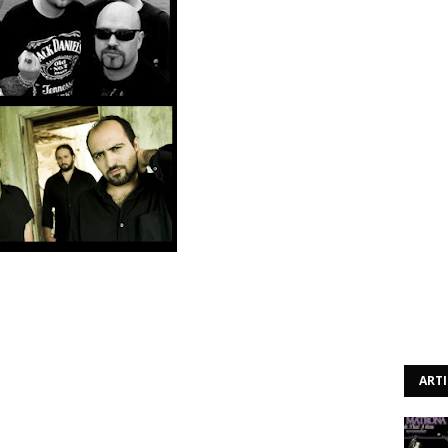
armónica Agrícola Lavradiense irá receber mais uma
ibuídas pelos respectivos dias:
ART