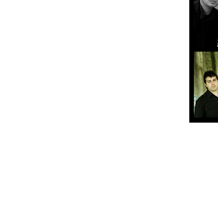
Nos dias 7 e 8 de Maio a Sociedade Fil
edição do Barreiro Metal Fest.
Abaixo podem ser vistas as bandas distr
Dia 7 (6ª feira):
Sacred Sin
Witchbreed
Decrepidemic