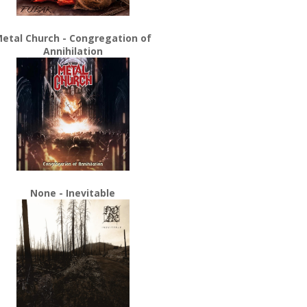
etal Church - Congregation of
Annihilation
None - Inevitable