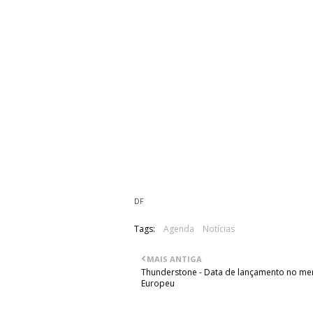
Darkside Of Innocence
Dia 8 (Sábado):
Heavenwood
Switchtense
Attick Demons
Endamage
Mais detalhes em breve.
DF
Tags:
Agenda
Notícias
MAIS ANTIGA
Thunderstone - Data de lançamento no m
Europeu