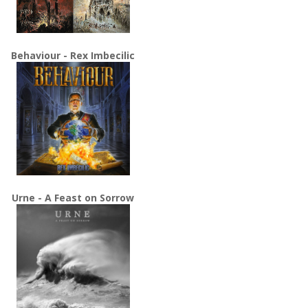
Behaviour - Rex Imbecilic
Urne - A Feast on Sorrow