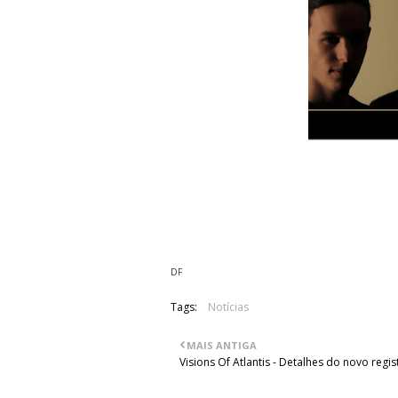
O tema "Pillar Of Fire" ainda que em f
Esta nova música irá fazer parte de "
a ser lançado no próximo ano.
DF
Tags:
Notícias
MAIS ANTIGA
Visions Of Atlantis - Detalhes do novo regis