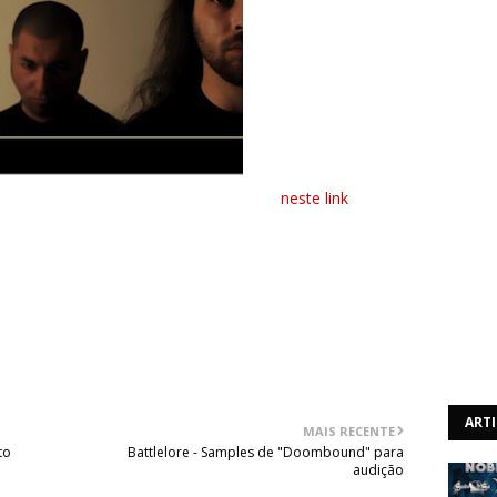
orma de pré-produção, pode ser ouvido
neste link
.
When The Lions Leave Their Den", o novo álbum do grupo
ART
MAIS RECENTE
to
Battlelore - Samples de "Doombound" para
audição