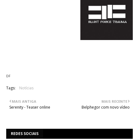
03. Lynch Mob
04. Killing Inside
05. Thrasher
06. I Speak Hate
07. Target
08. Genghis Khan
09. Burn Waco
10. Rasputin
11. Blunt Force Trauma
DF
Tags:
Notícias
MAIS ANTIGA
MAIS RECENTE
Serenity - Teaser online
Belphegor com novo vídeo
REDES SOCIAIS