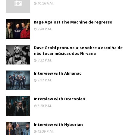
10:56 A.m.
Rage Against The Machine de regresso
7:40 P.m.
Dave Grohl pronuncia-se sobre a escolha de
não tocar músicas dos Nirvana
7:22 P.m.
Interview with Almanac
2:22 P.m.
Interview with Draconian
8:50 P.m.
Interview with Hyborian
12:39 P.m.