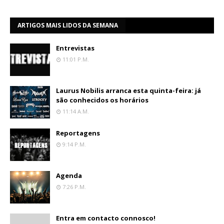
ARTIGOS MAIS LIDOS DA SEMANA
Entrevistas
11:01 P.m.
Laurus Nobilis arranca esta quinta-feira: já
são conhecidos os horários
11:14 A.m.
Reportagens
9:14 P.m.
Agenda
7:26 P.m.
Entra em contacto connosco!