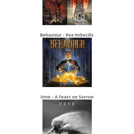
Behaviour - Rex Imbecilic
Urne - A Feast on Sorrow