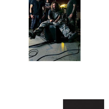
Abaixo pode ser vista a capa do novo álbum dos Cavalera
Conspiracy, intitulado "Blunt Force Trauma". Este novo registo
tem saída prevista para o dia 29 de Março através da
Roadrunner Records.
"Blunt Force Trauma" track list:
01. Warlord
02. Torture