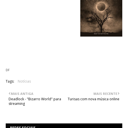
02. Winter Within
03. Deathstar
04. Remembrance
05. Unbroken
06. Judgement
07. The Wake
08. Sanctuary
09. Butterfly Effect
10. Wraith
DF
Tags:
Notícias
MAIS ANTIGA
MAIS RECENTE
Deadlock - "Bizarro World" para
Turisas com nova música online
streaming
REDES SOCIAIS