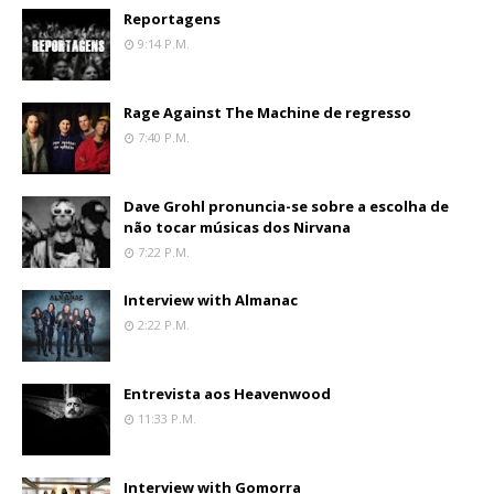
Reportagens
9:14 P.m.
Rage Against The Machine de regresso
7:40 P.m.
Dave Grohl pronuncia-se sobre a escolha de
não tocar músicas dos Nirvana
7:22 P.m.
Interview with Almanac
2:22 P.m.
Entrevista aos Heavenwood
11:33 P.m.
Interview with Gomorra