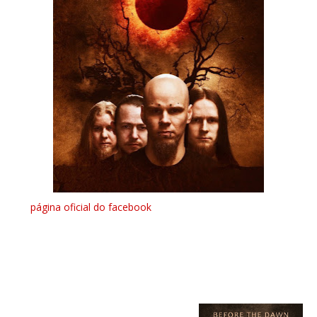
Na
página oficial do facebook
dos Finlandeses Before The
Dawn, pode ser ouvido na sua totalidade o novo álbum do
grupo. "Deathstar Rising" tem saída prevista para o dia 25
deste mÊs de Fevereiro pela Nuclear Blast.
"Deathstar Rising" track list:
01. The First Snow