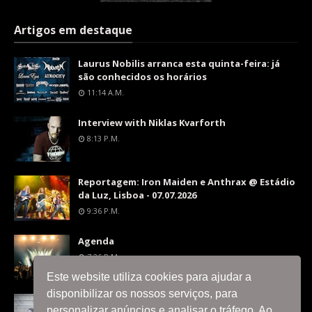
Artigos em destaque
Laurus Nobilis arranca esta quinta-feira: já
são conhecidos os horários
11:14 A.m.
Interview with Niklas Kvarforth
8:13 P.m.
Reportagem: Iron Maiden e Anthrax @ Estádio
da Luz, Lisboa - 07.07.2026
9:36 P.m.
Agenda
7:26 P.m.
Este website utiliza cookies para ajudar a
disponibilizar os nossos serviços, para
Interview with Silent Skies
personalizar anúncios e analisar o tráfego. Ao