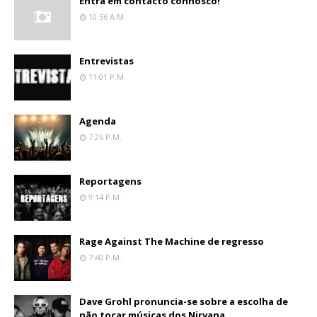
Entra em contacto connosco!
10:56 A.m.
Entrevistas
11:01 P.m.
Agenda
7:26 P.m.
Reportagens
9:14 P.m.
Rage Against The Machine de regresso
7:40 P.m.
Dave Grohl pronuncia-se sobre a escolha de
não tocar músicas dos Nirvana