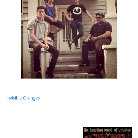
Os norte-americanos The Howling Wind disponibilizaram o seu
novo álbum "Of Babalon" em streaming exclusivo no site
Invisible Oranges
. O cd foi gravado por Colin Marston e será
lançado a 17 de Julho com o selo da Profound Lore Records.
"Of Babalon" tracklist:
01. The Seal Upon The Tomb
02. Beast Of the Sea