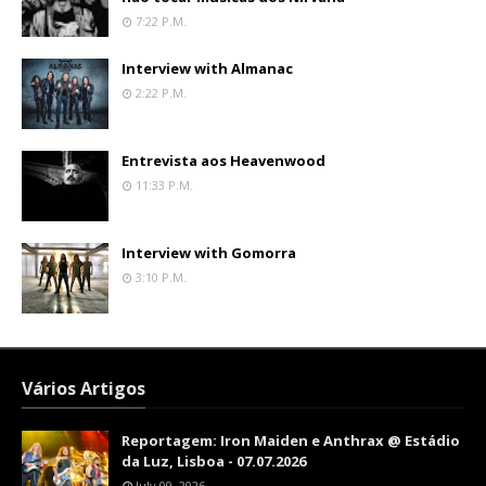
7:22 P.m.
Interview with Almanac
2:22 P.m.
Entrevista aos Heavenwood
11:33 P.m.
Interview with Gomorra
3:10 P.m.
Vários Artigos
Reportagem: Iron Maiden e Anthrax @ Estádio
da Luz, Lisboa - 07.07.2026
July 09, 2026