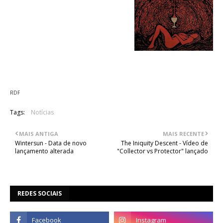
03. Graal
04. Scaling The Walls
05. The Mountain View
06. Abominations And Filth
07. Choronzon
08. Gateways
09. Horus/Aggressor [Hellhammer cover]
RDF
Tags:
Notícias
MAIS ANTIGA
MAIS RECENTE
Wintersun - Data de novo
The Iniquity Descent - Vídeo de
lançamento alterada
"Collector vs Protector" lançado
REDES SOCIAIS