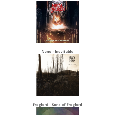
None - Inevitable
Froglord - Sons of Froglord