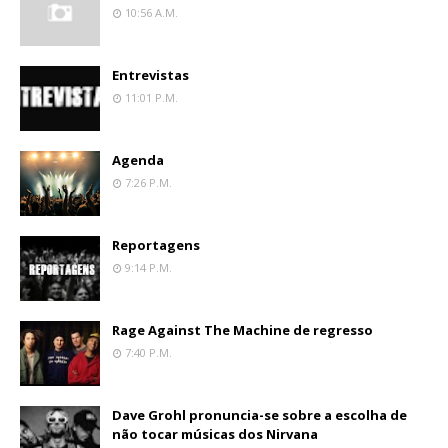
10:56 A.m.
Entrevistas
11:01 P.m.
Agenda
7:26 P.m.
Reportagens
9:14 P.m.
Rage Against The Machine de regresso
7:40 P.m.
Dave Grohl pronuncia-se sobre a escolha de
não tocar músicas dos Nirvana