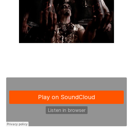
Abaixo pode ser ouvido o tema “We Burn With Serpent Fire”,
que foi retirado do futuro longa duração da banda, “Nightside
Emanations”, com data de lançamento marcada para 21 de
Setembro, via Debemur Morti Productions.