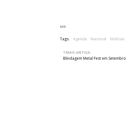
Louie Louie Porto.
Info/Reserva: diggingsessions@gmail.
MSR
Tags:
Agenda
Nacional
Notícias
MAIS ANTIGA
Blindagem Metal Fest em Setembro