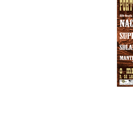
Os espanhóis The Ancient Secrets of 
Secret Empire são as confirmações qu
acontece no O Meu Mercedes Bar, nos d
Line-up: