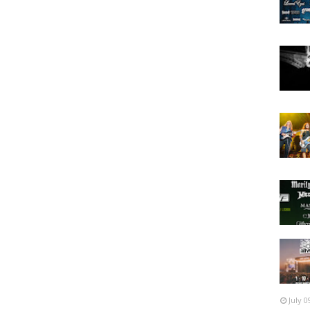
o)
ho
ire (Vouzela)
evitation (Espanha)
aghetti Guerrilla
a); 1 dia 5€ (1 cerveja de oferta)
July 0