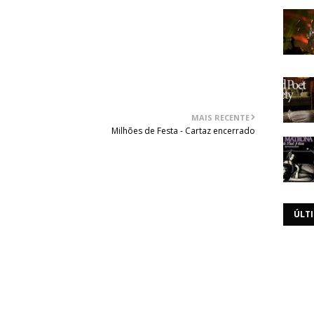
com | 00351 969 460 386
MAIS RECENTE
Milhões de Festa - Cartaz encerrado
ÚLT