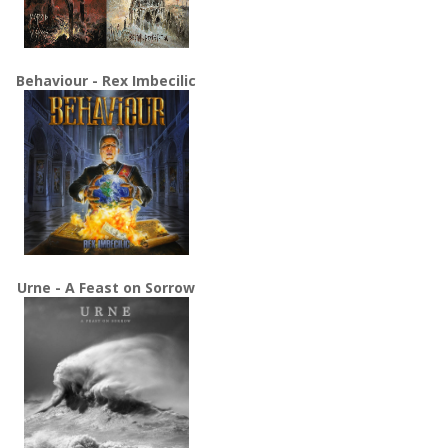
Behaviour - Rex Imbecilic
Urne - A Feast on Sorrow