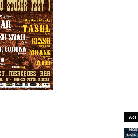
Levitation e os portugueses Solar Corona e Memoirs of a
e encerram o cartaz do Porto Stoner Fest I. O festival
ias 19 e 20 de Julho.
ART