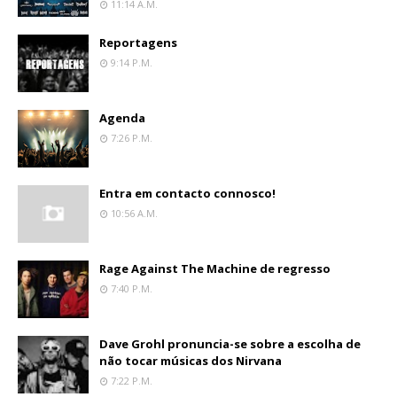
11:14 A.m.
Reportagens
9:14 P.m.
Agenda
7:26 P.m.
Entra em contacto connosco!
10:56 A.m.
Rage Against The Machine de regresso
7:40 P.m.
Dave Grohl pronuncia-se sobre a escolha de
não tocar músicas dos Nirvana
7:22 P.m.