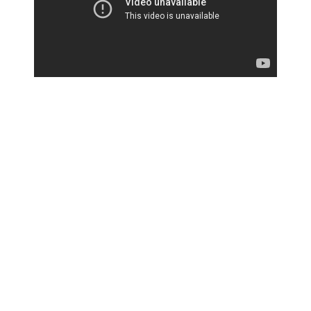
Acima pode ser visto o teaser oficial da próxima edição do
Vagos Open Air, que irá acontecer nos dias 9 e 10 de Agosto,
na Quinta do Ega, em Vagos. Recordamos em baixo os
detalhes do festival.
9 de Agosto
Lacuna Coil
Sonata Arctica
Evergrey
Moonsorrow
Bizarra Locomotiva
Secret Lie
10 de Agosto