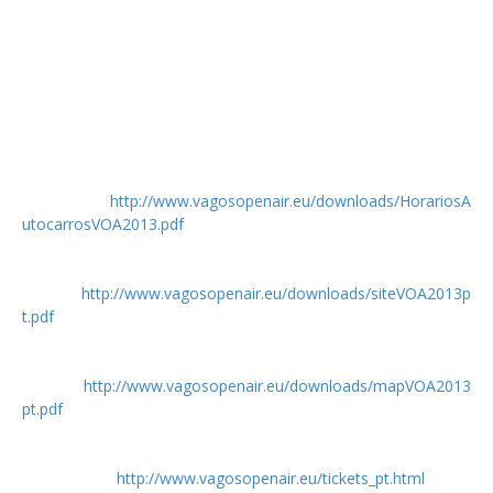
Testament
Saxon
Iced Earth
Rotting Christ
Tarantula
Web
Autocarros:
http://www.vagosopenair.eu/downloads/HorariosA
utocarrosVOA2013.pdf
Mapa do
festival:
http://www.vagosopenair.eu/downloads/siteVOA2013p
t.pdf
Como
chegar:
http://www.vagosopenair.eu/downloads/mapVOA2013
pt.pdf
Bilhetes, locais de venda e viagens
organizadas:
http://www.vagosopenair.eu/tickets_pt.html