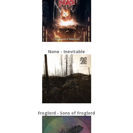
None - Inevitable
Froglord - Sons of Froglord