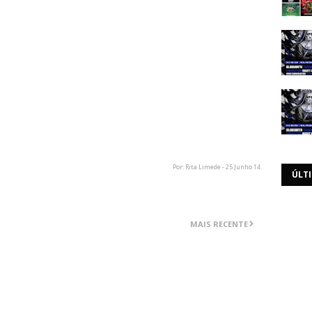
 In Ventura) (Hopeless Records pre-order only)
 In Ventura) (Hopeless Records pre-order only)
ocumentary
Video)
Cut Music Video)
Por: Rita Limede - 25 Junho 14
ÚLT
MAIS RECENTE