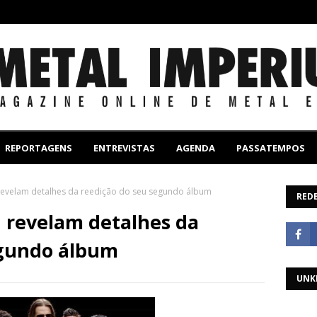
REPORTAGENS
ENTREVISTAS
AGENDA
PASSATEMPOS
revelam detalhes da reedição do seu segundo álbum
REDE
 revelam detalhes da
egundo álbum
UNK