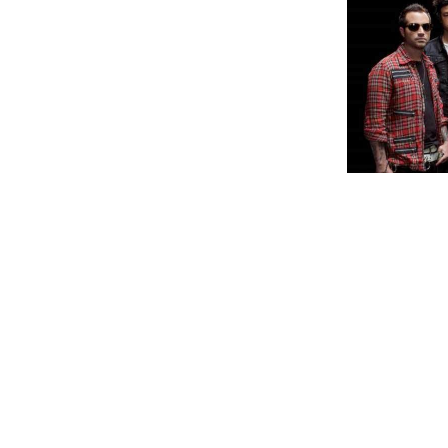
Anteriormente, os Avenged Sevenfold
the Fallen". Esta reedição irá contar 
primeira versão que a banda fez da m
data de lançamento prevista para o pr
tracklist do novo álbum poderá ser vist
CD 1:
01. Waking The Fallen
02. Unholy Confessions
03. Chapter Four
04. Remenissions