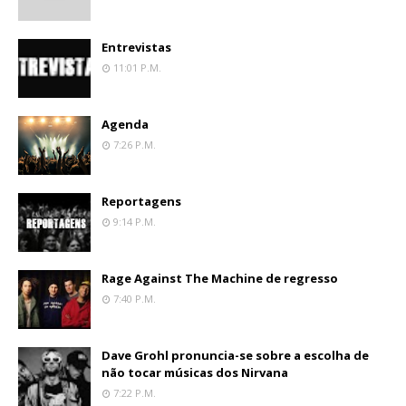
Entrevistas
11:01 P.m.
Agenda
7:26 P.m.
Reportagens
9:14 P.m.
Rage Against The Machine de regresso
7:40 P.m.
Dave Grohl pronuncia-se sobre a escolha de
não tocar músicas dos Nirvana
7:22 P.m.