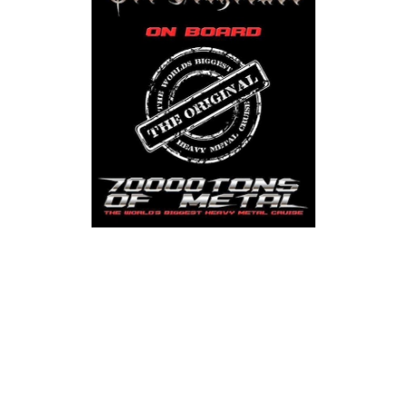
Os holandeses God Dethroned anunciaram recentemente o
seu regresso que irá ter lugar a bordo do 70000Tons Of Metal,
o cruzeiro mais metaleiro de sempre.
O vocalista e guitarrista Henri Sattler falou sobre esse
regresso:
"No início de 2011, vi-me diante de duas opções: uma era