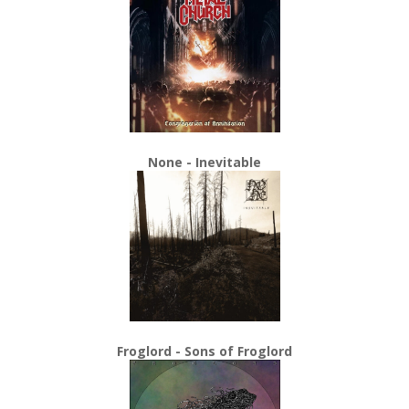
None - Inevitable
Froglord - Sons of Froglord