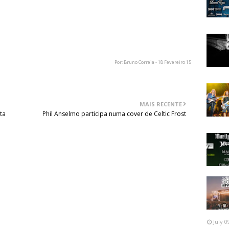
o nosso país em 2013 num memorável concerto que teve
em Barcelos. Para este ano, ainda não esta confirmada
Por: Bruno Correia - 18 Fevereiro 15
MAIS RECENTE
ta
Phil Anselmo participa numa cover de Celtic Frost
July 0