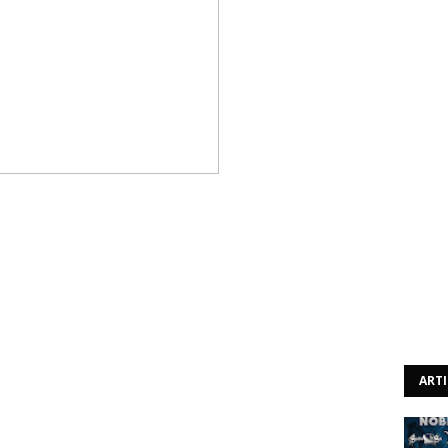
tour pela Austrália, os Eyehategod adiaram também as
es oficiais, a banda diz "lamentar ter de cancelar ambas
abilidade mental e a saúde do vocalista Mike IX Williams
ra. Pedimos muitas desculpas por pôr os nossos fãs e
iantou ainda a banda.
s longos voos, os Eyehategod embarcaram recentemente
 dos Estados Unidos, totalmente contra as ordens do
uma condição de exaustão e fadiga crónica, resultado de
ART
camente sem paragens nos últimos 5 anos. O músico
ar e a tratar do seu problema e estará preparado para