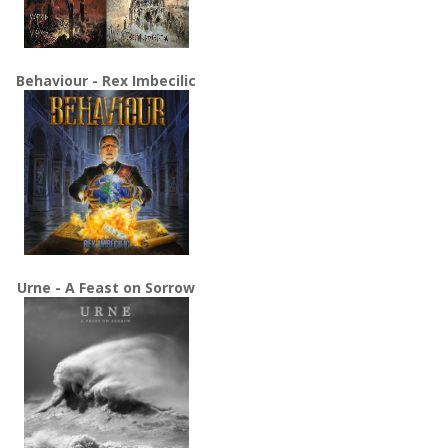
Behaviour - Rex Imbecilic
Urne - A Feast on Sorrow