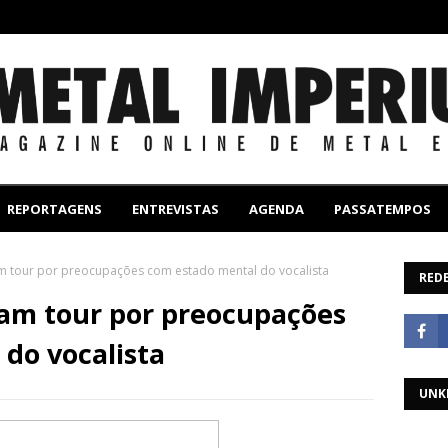
REPORTAGENS
ENTREVISTAS
AGENDA
PASSATEMPOS
m tour por preocupações com estado mental do vocalista
REDE
am tour por preocupações
do vocalista
UNK