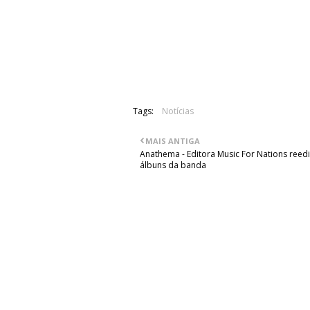
De recordar que a banda passou pel
lugar no festival Milhões de Festa, 
nenhuma data em Portugal.
Tags:
Notícias
MAIS ANTIGA
Anathema - Editora Music For Nations reedi
álbuns da banda