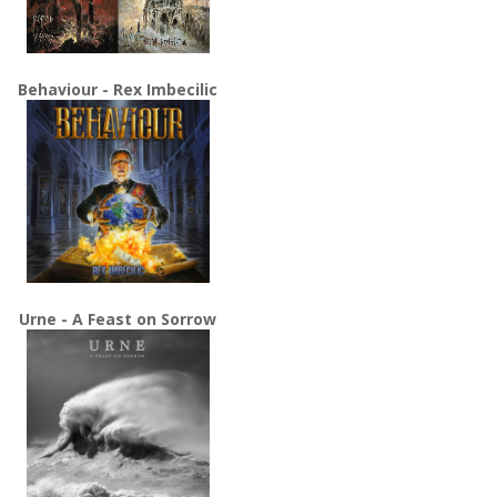
Behaviour - Rex Imbecilic
Urne - A Feast on Sorrow