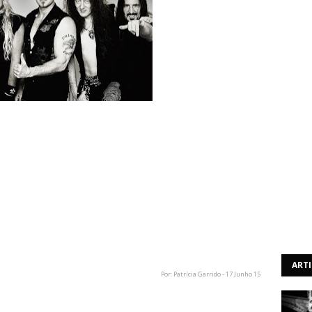
riester, que se juntou à banda no ano passado, abandonou
e Francesco.
or, juntou-se ao grupo como elemento oficial. Após
ra como membro pleno.
em meados de Julho, no estúdio Hansen, na Dinamarca,
heiro Jacob Hansen. Já se encontram escritas, e em
ho será lançado em Janeiro de 2016.
ART
Por: Patrícia Garrido - 17 Junho 15