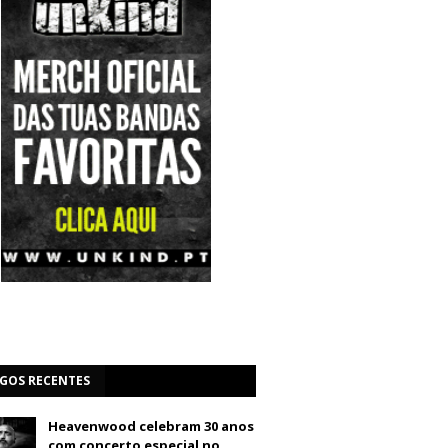
IGOS RECENTES
Heavenwood celebram 30 anos
com concerto especial no