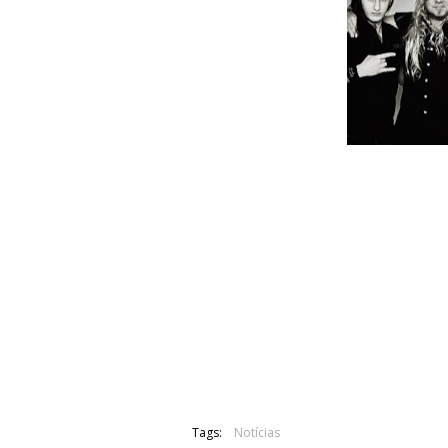
O baterista de Primal Fear, Aquiles P
agora o grupo. O substituto é Jovino d
Também Tom Naumann, membro fundad
dois anos em tournée, Tom volta ago
As gravações do novo álbum iniciam 
com o produtor Mat Sinner e engen
produção, doze músicas. O novo trabal
Tags:
Notícias