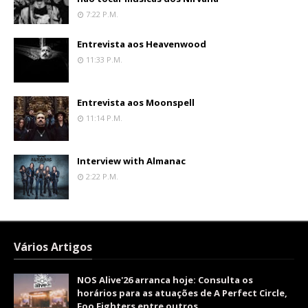
7:22 P.m.
Entrevista aos Heavenwood
11:33 P.m.
Entrevista aos Moonspell
11:14 P.m.
Interview with Almanac
2:22 P.m.
Vários Artigos
NOS Alive'26 arranca hoje: Consulta os
horários para as atuações de A Perfect Circle,
Foo Fighters entre outros.