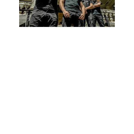
Os americanos Revocation acabam de confirmar o nome de
Ash Pearson como seu baterista oficial.
Dave Davidson, vocalista da banda, declarou: "Estamos muito
entusiasmados por ter o Ash Pearson como novo baterista.
Muitos irão reconhecê-lo do trabalho com os 3 Inches Of
Blood. Vamos iniciar um novo capítulo dos Revocation junto
com o Ash e mal podemos esperar para o verem em ação.".
Por seu turno, Ash teve a dizer: "Sinto-me muito honrado por
me juntar ao Revocation. O Phil (ex-baterista) é um grande
amigo meu e sinto-me satisfeito pela oportunidade de me
tornar o seu sucessor. Levo muito a sério o desafio de manter
o calibre elevado desta banda e continuar o legado dos
Revocation."