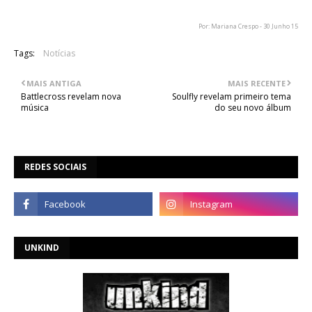
Por: Mariana Crespo - 30 Junho 15
Tags:
Notícias
MAIS ANTIGA
MAIS RECENTE
Battlecross revelam nova
Soulfly revelam primeiro tema
música
do seu novo álbum
REDES SOCIAIS
UNKIND