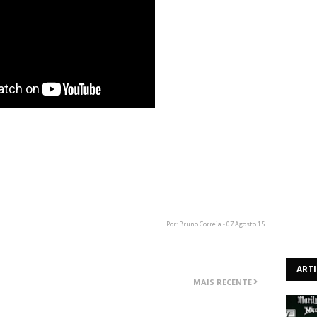
, gravado a 4 de Agosto, em Chester, no Reino Unido,
parte o baixista Steve Harris, conhecido pelo seu trabalho
ovo ao vivo. A música dá pelo nome de "Spitfire" e não
nhuma edição discográfica do grupo. O vídeo da atuação
Por: Bruno Correia - 07 Agosto 15
ART
MAIS RECENTE