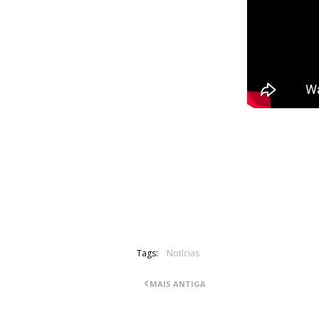
Foi divulgado recentemente um vídeo
onde a banda British Lion, da qual faz 
nos Iron Maiden, apresenta um tema n
está, até ao momento, inserida em ne
pode ser visto em cima.
Tags:
Notícias
MAIS ANTIGA