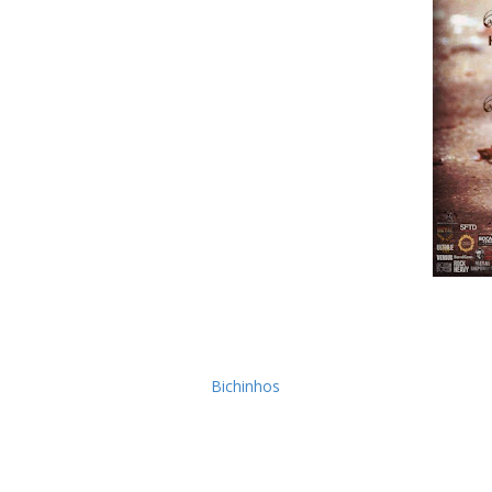
Nos próximos dias 11 e 12 de Setemb
festival Headbang Solidário. Será um e
bandas metal nacionais e cujos lucros
Bichinhos
.
O cartaz actualizado e final foi agor
profissionais, dos AntiVoid e a sua subs