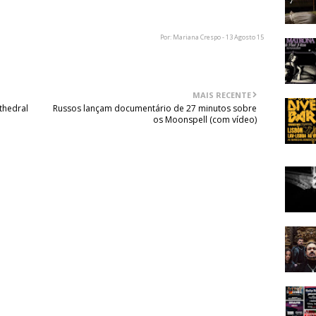
o podem ser acompanhadas através da página oficial de
Por: Mariana Crespo - 13 Agosto 15
MAIS RECENTE
thedral
Russos lançam documentário de 27 minutos sobre
os Moonspell (com vídeo)