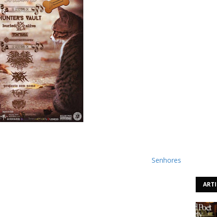
ro irá realizar-se no espaço Metalpoint, no Porto, o
vento de dois dias que contará com concertos de diversas
 reverterão para a associação de defesa animal
Senhores
ART
a apresentado destacando-se o cancelamento, por motivos
tituição pelos Toxik Attack.