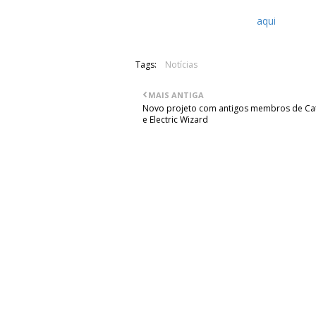
Mais informações acerca deste event
Facebook da organização
aqui
.
Tags:
Notícias
MAIS ANTIGA
Novo projeto com antigos membros de Ca
e Electric Wizard