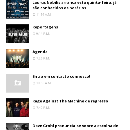
Laurus Nobilis arranca esta quinta-feira: já
são conhecidos os horários
11:14 A.m.
Reportagens
9:14 P.m.
Agenda
7:26 P.m.
Entra em contacto connosco!
10:56 A.m.
Rage Against The Machine de regresso
7:40 P.m.
Dave Grohl pronuncia-se sobre a escolha de