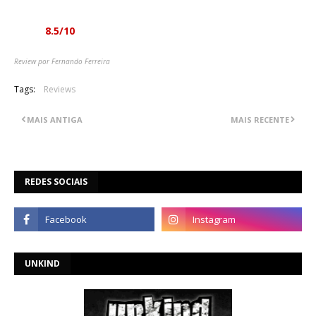
qualidades da banda.
Nota:
8.5/10
Review por Fernando Ferreira
Tags:
Reviews
MAIS ANTIGA
MAIS RECENTE
REDES SOCIAIS
UNKIND