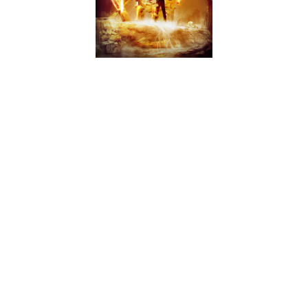
Os Royal Hunt são uma das grandes bandas saídas da
Dinamarca embora quando o assunto é power metal
progressivo não seja um dos nomes de topo – o seu sucesso
concentra-se sobretudo no Japão, onde a banda é
reverenciada praticamente desde o primeiro álbum que já
remonta aos primórdios da década de noventa. “XIII - Devils
Dozen” é, como o próprio nome indica, o décimo terceiro
álbum e vem na mesma linha da identidade mais que formada
da banda dinamarquesa. Ou seja, para quem já os conhece e
gosta, nem é preciso ler mais, basta ir correr para comprar o
álbum.
Apesar da qualidade dos cantores John West e Mark Boals (e
dos álbuns onde participaram), D.C. Cooper está associado
aos melhores momentos dos Royal Hunt e este álbum
cimenta o regresso do vocalista norte-americano, que