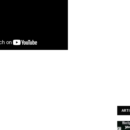
tários mais aclamados, “Kurt Cobain: Montage Of Heck”
 Home Recordings” será lançado a 13 de Novembro em
ital e vinil. O lançamento desta banda sonora é um
 o seu conceito e experiência. Contém várias músicas
o um pequeno vislumbre do seu processo criativo e
 são partes de músicas que eventualmente apareceram em
ART
o)”, e pode ser ouvida acima no canal oficial de