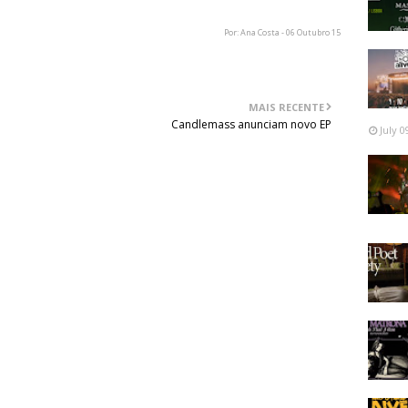
Por: Ana Costa - 06 Outubro 15
MAIS RECENTE
Candlemass anunciam novo EP
July 0