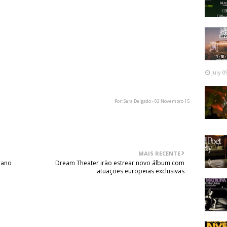
July 0
Por: Sara Delgado - 02 Novembro 15
MAIS RECENTE
 ano
Dream Theater irão estrear novo álbum com
atuações europeias exclusivas