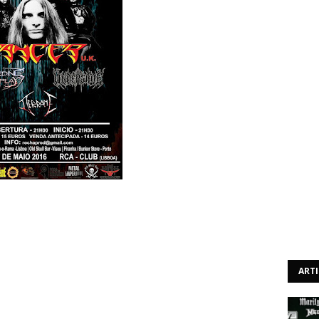
e
, a organização do Deathmania Fest viu-se obrigada a
 Agora, é sabido que o mesmo irá ocorrer no dia 7 de Maio
cabeças de cartaz continuam a ser os britânicos Cancer,
 Display, Undersave e Derrame.
ART