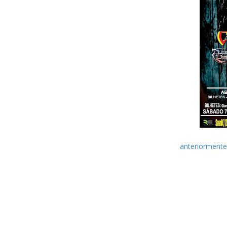
Conforme foi noticiado
anteriorment
adiar o festival por tempo indefinido.
de 2016, no RCA Club, em Lisboa. Os 
que serão acompanhados dos Bleeding
Abertura: 21h00
Início: 21h30