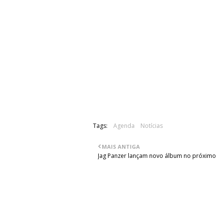
Bilhetes:
Venda antecipada - 14€:
Glam-o-Rama, em Lisboa
Old Skull Bar, em Viseu
Piranha/Bunker Store, no Porto
No próprio dia - 15€
Tags:
Agenda
Notícias
MAIS ANTIGA
Jag Panzer lançam novo álbum no próximo