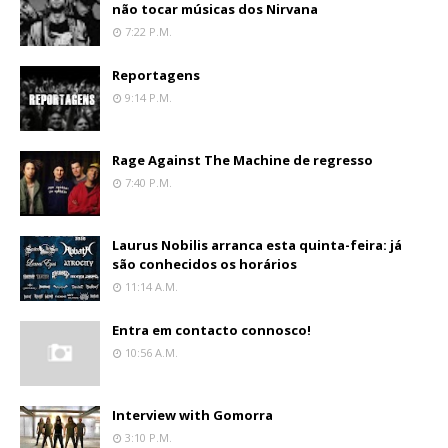
não tocar músicas dos Nirvana
7:22 P.m.
Reportagens
9:14 P.m.
Rage Against The Machine de regresso
7:40 P.m.
Laurus Nobilis arranca esta quinta-feira: já
são conhecidos os horários
11:14 A.m.
Entra em contacto connosco!
10:56 A.m.
Interview with Gomorra
3:10 P.m.