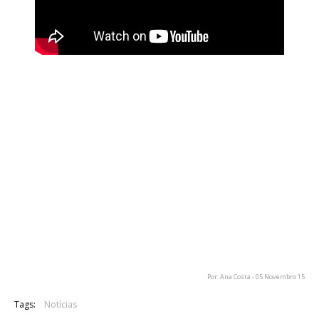
Do seu mais recente trabalho “Exhausting Fire”, os Kylesa
lançaram o vídeo oficial da música “Lost And Confused”.
O
vídeo pode ser visto acima, no canal da Season Of Mist.
Philip Cope, vocalista e guitarrista da banda, falou sobre o
vídeo:
“Enquanto a visão deste vídeo pertence a Skip e pode
não seguir exactamente a narrativa da canção, nós sentimos
que foi capaz de captar a intensidade e escuridão dentro de
um relacionamento que espelha de perto a vibração de ‘Lost
And Confused’.”
Por: Ana Costa - 05 Novembro 15
Tags:
Notícias