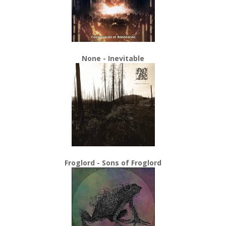
None - Inevitable
Froglord - Sons of Froglord