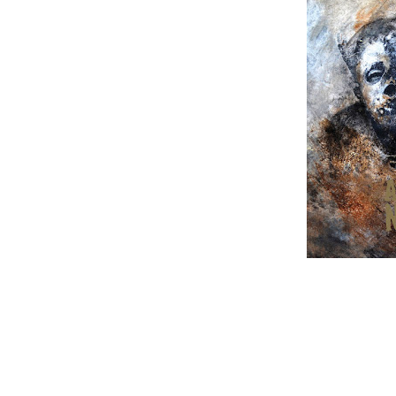
Os Agoraphobic Nosebleed anunciaram 
é o título do CD que será lançado no
Records.