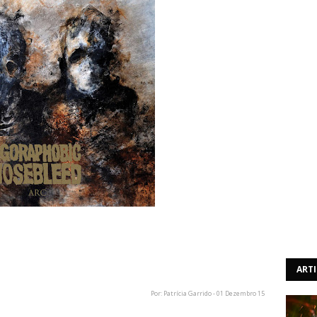
o lançamento do primeiro dos quatro novos EP's. "Arc"
 dia 22 de Janeiro do próximo ano, através da Relapse
ART
Por: Patrícia Garrido - 01 Dezembro 15