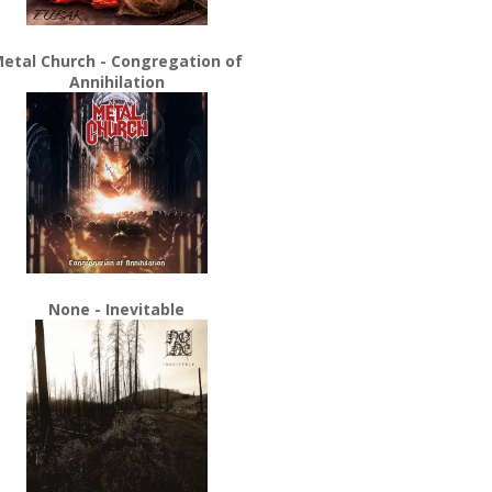
etal Church - Congregation of
Annihilation
None - Inevitable