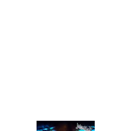
20. Desert Plains
Tracklist do CD:
01. (Intro) Battle Cry
02. Dragonaut
03. Metal Gods
04. Devil's Child
05. Victim Of Changes
06. Halls Of Valhalla
07. Redeemer Of Souls
08. Beyond The Realms Of Death
09. Jawbreaker
10. Breaking The Law
11. Hell Bent For Leather
12. The Hellion
13. Electric Eye
14. You've Got Another Thing Coming
15. Painkiller