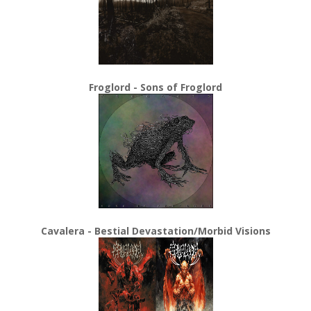
Froglord - Sons of Froglord
Cavalera - Bestial Devastation/Morbid Visions