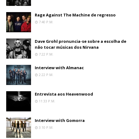
Rage Against The Machine de regresso
7:40 P.m.
Dave Grohl pronuncia-se sobre a escolha de
não tocar músicas dos Nirvana
7:22 P.m.
Interview with Almanac
2:22 P.m.
Entrevista aos Heavenwood
11:33 P.m.
Interview with Gomorra
3:10 P.m.