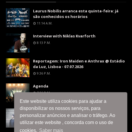
Laurus Nobilis arranca esta quinta-feira: já
são conhecidos os horários
11:14 A.m.
Interview with Niklas Kvarforth
8:13 P.m.
Reportagem: Iron Maiden e Anthrax @ Estádio
da Luz, Lisboa - 07.07.2026
9:36 P.m.
Agenda
7:26 P.m.
Este website utiliza cookies para ajudar a
disponibilizar os nossos serviços, para
Interview with Silent Skies
personalizar anúncios e analisar o tráfego. Ao
8:06 P.m.
utilizar este website , concorda com o uso de
cookies.
Saber mais