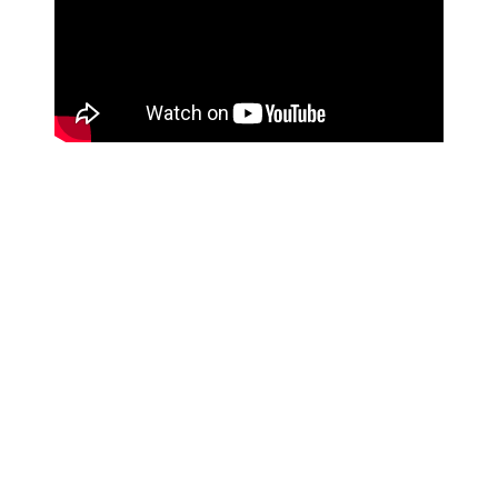
Os Judas Priest irão lançar um novo DVD/Blu-Ray, intitulado
"Battle Cry", que contém o concerto que a banda britânica deu
edição de 2015 do Wacken Open Air, na Alemanha, perante
85.000 pessoas na audiência. O teaser deste lançamento pode
ser visto acima.
Para além deste formato, terá ainda o formato somente em
CD de áudio. bem como filmagens bónus de três músicas ao
vivo na Ergo Arena, na Polónia.
Tracklist do DVD/Blu-ray:
01. (Intro) Battle Cry