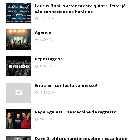
Laurus Nobilis arranca esta quinta-feira: já
são conhecidos os horários
11:14 A.m.
Agenda
7:26 P.m.
Reportagens
9:14 P.m.
Entra em contacto connosco!
10:56 A.m.
Rage Against The Machine de regresso
7:40 P.m.
Dave Grohl pronuncia-se sobre a escolha de