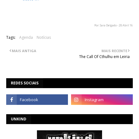
Glam-O-Rama, Carbono Amadora, Rock n'Raw Studios,
Bunker Store
Por: Sara Delgado - 28 Abril 16
Tags:
Agenda
Notícias
MAIS ANTIGA
MAIS RECENTE
The Call Of Cthulhu em Leiria
REDES SOCIAIS
UNKIND