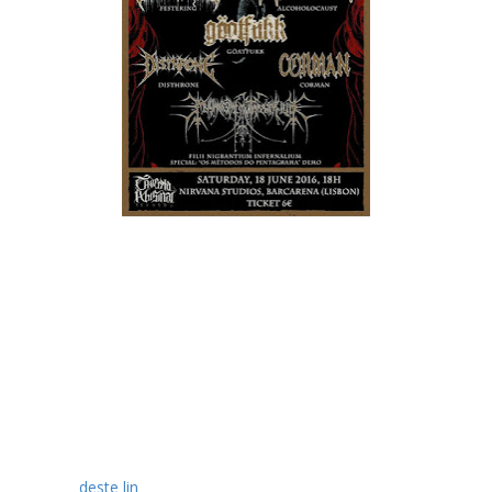
No próximo dia 18 de Junho, no Nirvana Studios (Le Baron
Rouge), em Lisboa, vai decorrer o Masmorra Fest, que conta
com as seguintes bandas: Ravensire, Festering, Alcoholocaust,
Göatfukk, Disthrone, Corman e os Filii Nigrantium Infernalium.
Abertura de portas: 17h30
Início: 18h00
Morada: Estrada Militar 66, Barcarena, Lisboa
Os bilhetes têm o valor de 6€ e podem ser adquiridos online,
através
deste lin
k, ou nas seguintes lojas: