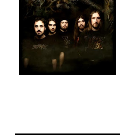
A banda turca de death metal Carnophage acaba de
disponibilizar para audição uma nova música do seu próximo
álbum "Monument", a ser lançado no próximo dia 23 de
Setembro através da editora Unique Leader Records.
A escolhida foi "At The Backside Of Our Civilization", que pode
ser ouvida através da ligação abaixo.