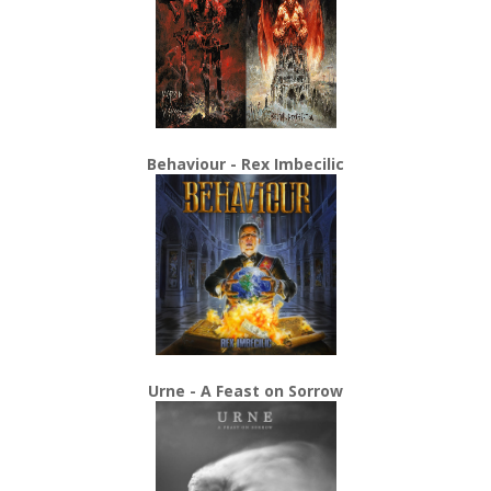
Behaviour - Rex Imbecilic
Urne - A Feast on Sorrow