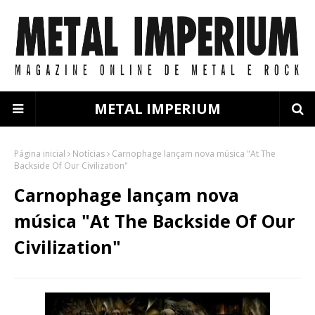
METAL IMPERIUM
Página inicial
Notícias
Carnophage lançam nova música "At The
Backside Of Our Civilization"
Carnophage lançam nova
música "At The Backside Of Our
Civilization"