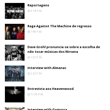
Reportagens
9:14 P.m.
Rage Against The Machine de regresso
7:40 P.m.
Dave Grohl pronuncia-se sobre a escolha de
não tocar músicas dos Nirvana
7:22 P.m.
Interview with Almanac
2:22 P.m.
Entrevista aos Heavenwood
11:33 P.m.
Interview with Gomorra