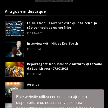
Artigos em destaque
Laurus Nobilis arranca esta quinta-feira: já
são conhecidos os horários
11:14 A.m.
Interview with Niklas Kvarforth
8:13 P.m.
Reportagem: Iron Maiden e Anthrax @ Estádio
da Luz, Lisboa - 07.07.2026
9:36 P.m.
Agenda
7:26 P.m.
Este website utiliza cookies para ajudar a
disponibilizar os nossos serviços, para
Interview with Silent Skies