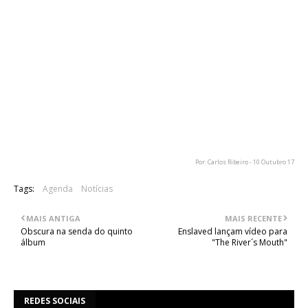
lembrado - e bem - pelo comunicado oficial do Vagos Metal
Fest no Facebook, junta-se assim à outra mais recente
confirmação, os norte-americanos Converge.
Para além destes, já foram também anunciados Cradle Of
Filth, Bolzer, Attic, Gwydion, Sinister, In Vein e Blame Zeus.
Os bilhetes já estão à venda nos locais habituais. O festival vai
decorrer nos dias 9, 10, 11 e 12 de Agosto de 2018 na Quinta
do Ega, em Vagos, Aveiro.
Por: Carlos Ribeiro - 10 Outubro 17
Tags:
Agenda
Notícias
MAIS ANTIGA
MAIS RECENTE
Obscura na senda do quinto
Enslaved lançam vídeo para
álbum
"The River´s Mouth"
REDES SOCIAIS