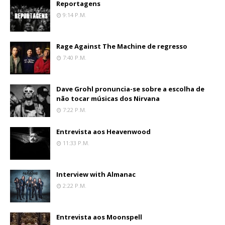
Reportagens
9:14 P.m.
Rage Against The Machine de regresso
7:40 P.m.
Dave Grohl pronuncia-se sobre a escolha de
não tocar músicas dos Nirvana
7:22 P.m.
Entrevista aos Heavenwood
11:33 P.m.
Interview with Almanac
2:22 P.m.
Entrevista aos Moonspell