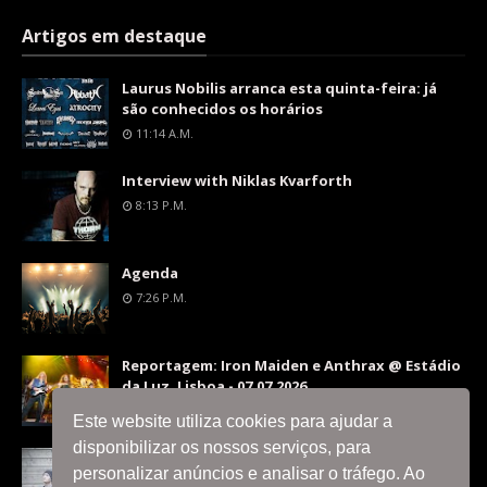
Artigos em destaque
Laurus Nobilis arranca esta quinta-feira: já
são conhecidos os horários
11:14 A.m.
Interview with Niklas Kvarforth
8:13 P.m.
Agenda
7:26 P.m.
Reportagem: Iron Maiden e Anthrax @ Estádio
da Luz, Lisboa - 07.07.2026
9:36 P.m.
Este website utiliza cookies para ajudar a
disponibilizar os nossos serviços, para
Interview with Silent Skies
personalizar anúncios e analisar o tráfego. Ao
8:06 P.m.