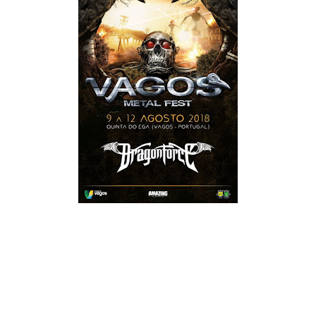
O Vagos Metal Fest continua, paulatinamente, a lançar nomes
de bandas que irão estar presentes na edição de 2018 do
festival nortenho. Desta feita, anunciaram um dos "co-
headliners" para um dos dias, os britânicos Dragonforce.
A banda "das músicas difíceis no Guitar Hero", como foi