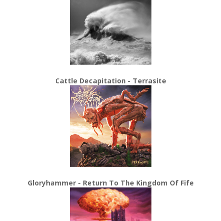
Cattle Decapitation - Terrasite
Gloryhammer - Return To The Kingdom Of Fife