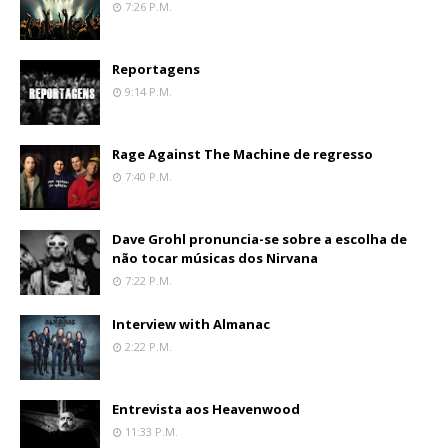
7:26 P.m.
Reportagens
9:14 P.m.
Rage Against The Machine de regresso
7:40 P.m.
Dave Grohl pronuncia-se sobre a escolha de
não tocar músicas dos Nirvana
7:22 P.m.
Interview with Almanac
2:22 P.m.
Entrevista aos Heavenwood
11:33 P.m.