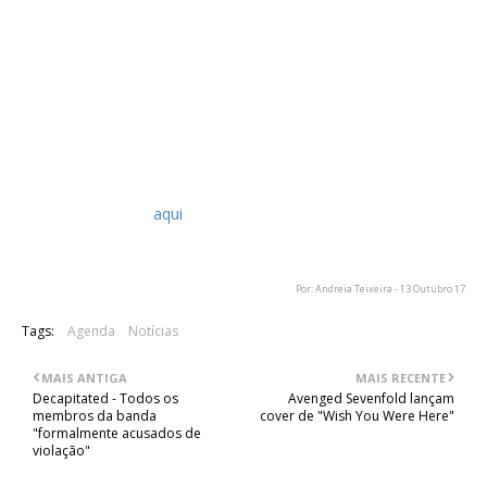
incluem nomes como Air Raid, os nacionais Gwydion, Evil Killer
e Salduie.
Está tudo alinhado para uma verdadeira noite pagã, a
acontecer amanhã, dia 14 de Outubro, no RCA Club em
Lisboa.
As portas abrem às 20h00 e mais informações sobre os
preços dos bilhetes e
line-up
poderão ser encontradas na
página do evento,
aqui
.
Por: Andreia Teixeira - 13 Outubro 17
Tags:
Agenda
Notícias
MAIS ANTIGA
MAIS RECENTE
Decapitated - Todos os
Avenged Sevenfold lançam
membros da banda
cover de "Wish You Were Here"
"formalmente acusados de
violação"