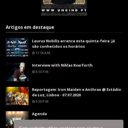
Artigos em destaque
Laurus Nobilis arranca esta quinta-feira: já
são conhecidos os horários
11:14 A.m.
Interview with Niklas Kvarforth
8:13 P.m.
Reportagem: Iron Maiden e Anthrax @ Estádio
da Luz, Lisboa - 07.07.2026
9:36 P.m.
Agenda
7:26 P.m.