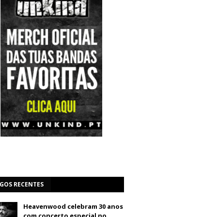
IGOS RECENTES
Heavenwood celebram 30 anos
com concerto especial no