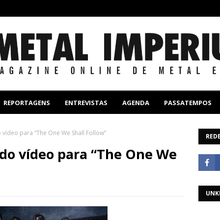
REPORTAGENS
ENTREVISTAS
AGENDA
PASSATEMPOS
do vídeo para “The One We Shall Follow”
REDE
a do vídeo para “The One We
UNK