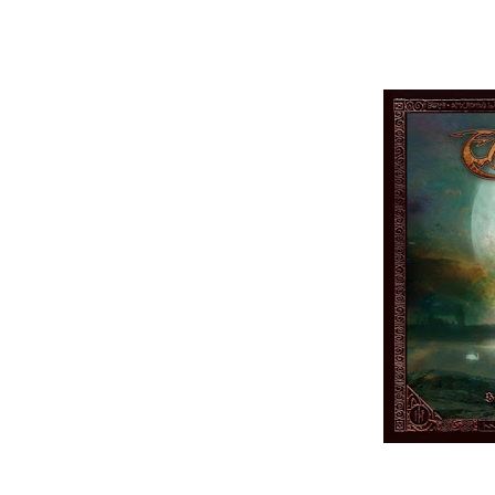
Summon The Dawn Light
At The Court Of The Wild Hunt
A Cloak Of Dusk
Quatro destas faixas podem ser ouvidas