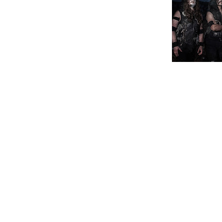
Os Elvenking lançaram um vídeo para “
The Magick Grimoire (2017).
Tracklist:
Invoking The Woodland Spirit
Draugen’s Maelstrom
The One We Shall Follow
The Horned Ghost And The Sorcerer
A Grain Of Truth
The Wolves Will Be Howling Your Nam
3 Ways To Magick
Straight Inside Your Winter
The Voynich Manuscript