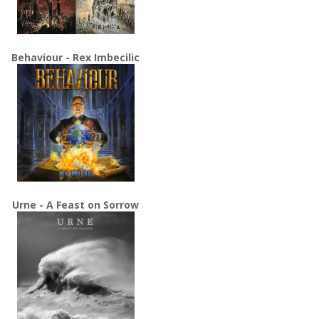
Behaviour - Rex Imbecilic
Urne - A Feast on Sorrow