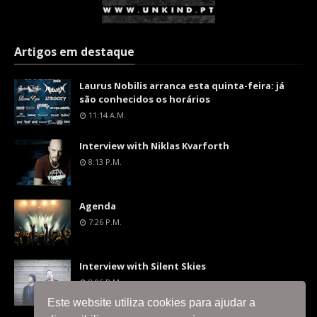
Artigos em destaque
Laurus Nobilis arranca esta quinta-feira: já
são conhecidos os horários
11:14 A.m.
Interview with Niklas Kvarforth
8:13 P.m.
Agenda
7:26 P.m.
Interview with Silent Skies
8:06 P.m.
Este website utiliza cookies para ajudar a