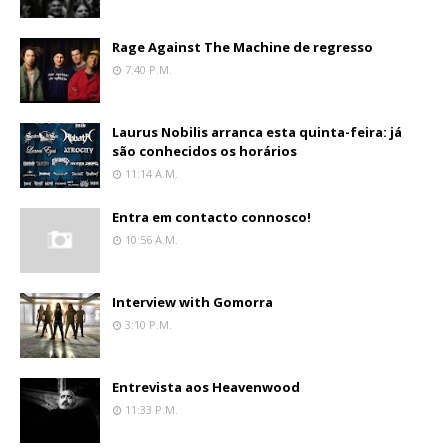
Rage Against The Machine de regresso
7:40 P.m.
Laurus Nobilis arranca esta quinta-feira: já
são conhecidos os horários
11:14 A.m.
Entra em contacto connosco!
10:56 A.m.
Interview with Gomorra
3:10 P.m.
Entrevista aos Heavenwood
11:33 P.m.