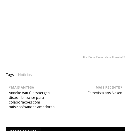
Por: Diana Fernandes - 12 maio 20
Tags:
Notícias
MAIS ANTIGA
MAIS RECENTE
Anneke Van Giersbergen
Entrevista aos Naxen
disponíbiliza-se para
colaborações com
músicos/bandas amadoras