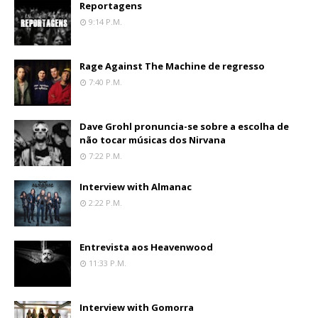
Reportagens
9:14 P.m.
Rage Against The Machine de regresso
7:40 P.m.
Dave Grohl pronuncia-se sobre a escolha de
não tocar músicas dos Nirvana
7:22 P.m.
Interview with Almanac
2:22 P.m.
Entrevista aos Heavenwood
11:33 P.m.
Interview with Gomorra