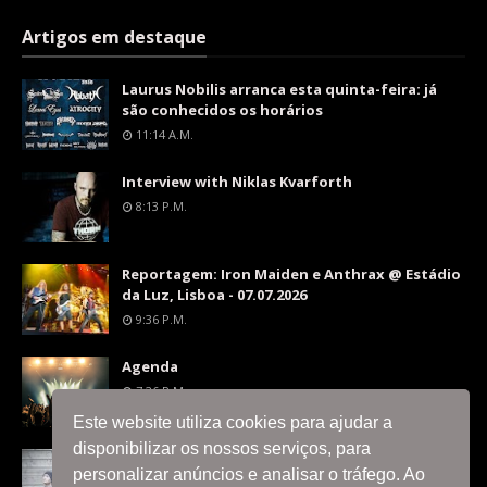
Artigos em destaque
Laurus Nobilis arranca esta quinta-feira: já
são conhecidos os horários
11:14 A.m.
Interview with Niklas Kvarforth
8:13 P.m.
Reportagem: Iron Maiden e Anthrax @ Estádio
da Luz, Lisboa - 07.07.2026
9:36 P.m.
Agenda
7:26 P.m.
Este website utiliza cookies para ajudar a
disponibilizar os nossos serviços, para
Interview with Silent Skies
personalizar anúncios e analisar o tráfego. Ao
8:06 P.m.