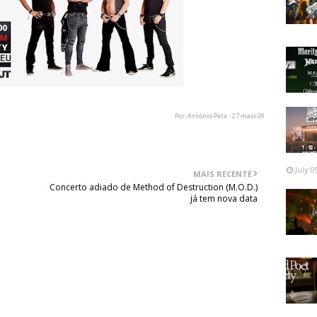
Por: António Pata - 27 maio 20
July 0
MAIS RECENTE
Concerto adiado de Method of Destruction (M.O.D.)
já tem nova data