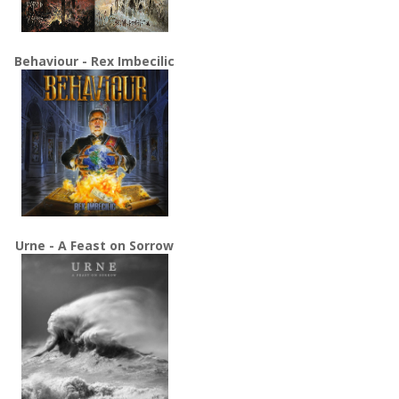
Behaviour - Rex Imbecilic
Urne - A Feast on Sorrow