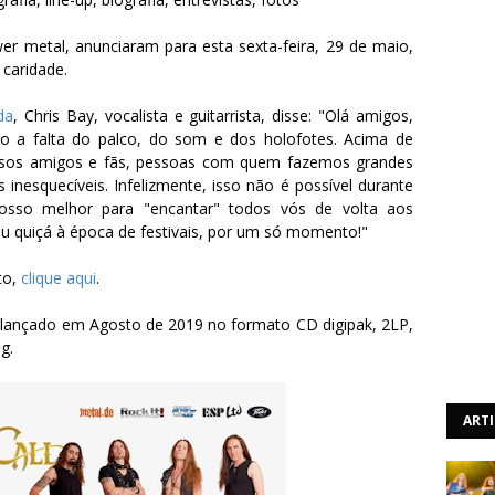
r metal, anunciaram para esta sexta-feira, 29 de maio,
 caridade.
da
, Chris Bay, vocalista e guitarrista, disse: "Olá amigos,
o a falta do palco, do som e dos holofotes. Acima de
ossos amigos e fãs, pessoas com quem fazemos grandes
nesquecíveis. Infelizmente, isso não é possível durante
sso melhor para "encantar" todos vós de volta aos
ou quiçá à época de festivais, por um só momento!"
to,
clique aqui
.
i lançado em Agosto de 2019 no formato CD digipak, 2LP,
ng.
ART