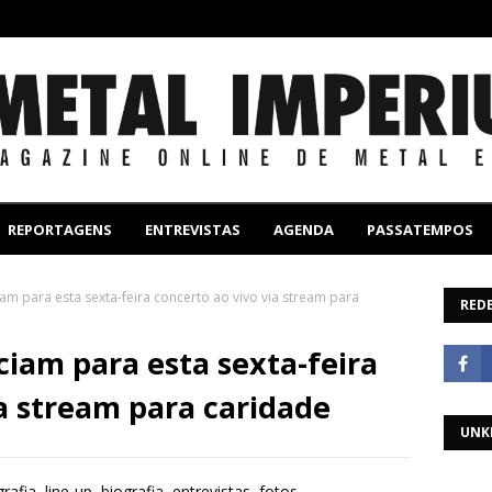
REPORTAGENS
ENTREVISTAS
AGENDA
PASSATEMPOS
m para esta sexta-feira concerto ao vivo via stream para
REDE
iam para esta sexta-feira
ia stream para caridade
UNK