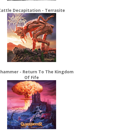
Cattle Decapitation - Terrasite
yhammer - Return To The Kingdom
Of Fife