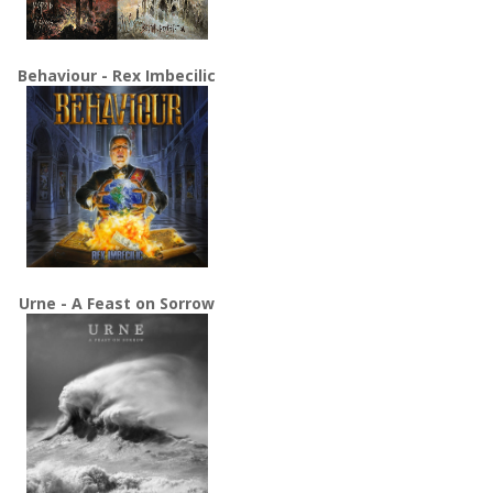
Behaviour - Rex Imbecilic
Urne - A Feast on Sorrow