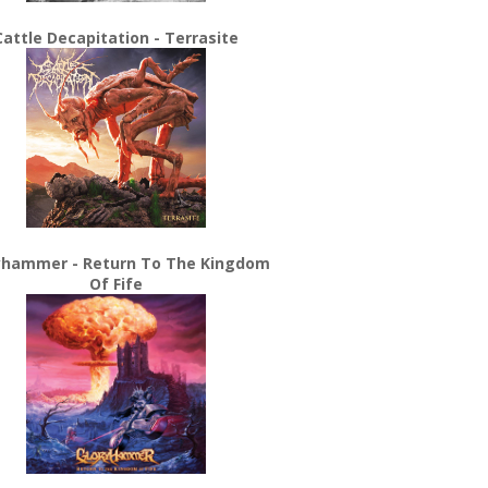
Cattle Decapitation - Terrasite
yhammer - Return To The Kingdom
Of Fife