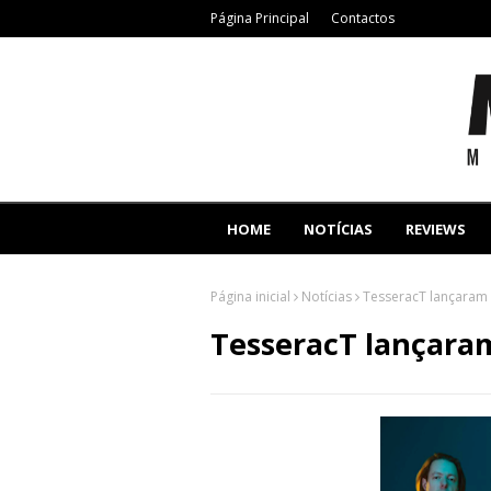
Página Principal
Contactos
HOME
NOTÍCIAS
REVIEWS
Página inicial
Notícias
TesseracT lançaram 
TesseracT lançara