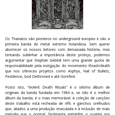
Os Thanatos são pioneiros no underground europeu e são a
primeira banda de metal extremo holandesa. Sem querer
aborrecer os nossos leitores com demasiada história, mas
tentando sublinhar a importância deste protejo, podemos
argumentar que Stephan Gebédi tem uma grande quota de
responsabilidade pela instigação do movimento thrash/death
que nos ofereceu projetos como Asphyx, Hail of Bullets,
Pestilence, God Dethroned e até Gorefest.
Posto isto, “Violent Death Rituals” é o sétimo álbum de
originais da banda fundada em 1984 e, se não é o melhor
álbum da banda, é o mais memorável. A coleção de canções
deste trabalho está recheada de riffs e ganchos orelhudos
que, aliados a uma produção imaculada e à inclusão de mais
melodia que o normal, facilmente entretêm o ouvinte por