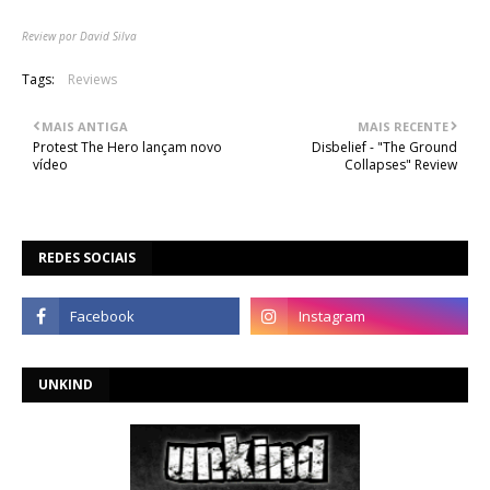
Review por David Silva
Tags:
Reviews
MAIS ANTIGA
MAIS RECENTE
Protest The Hero lançam novo
Disbelief - "The Ground
vídeo
Collapses" Review
REDES SOCIAIS
UNKIND