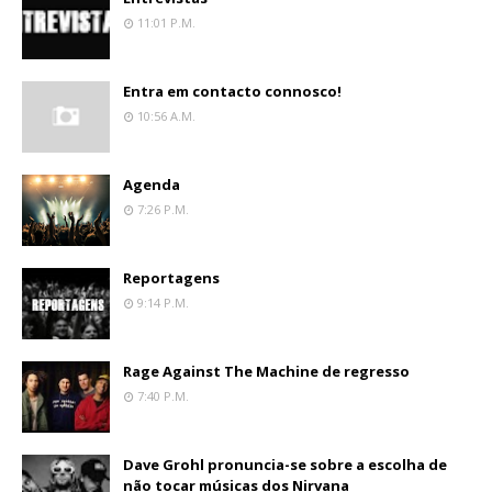
11:01 P.m.
Entra em contacto connosco!
10:56 A.m.
Agenda
7:26 P.m.
Reportagens
9:14 P.m.
Rage Against The Machine de regresso
7:40 P.m.
Dave Grohl pronuncia-se sobre a escolha de
não tocar músicas dos Nirvana