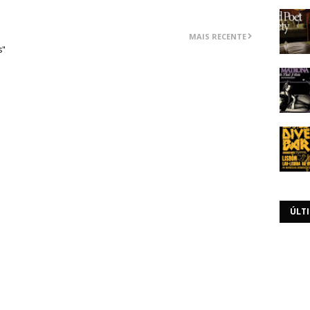
MAIS RECENTE
s"
ÚLT