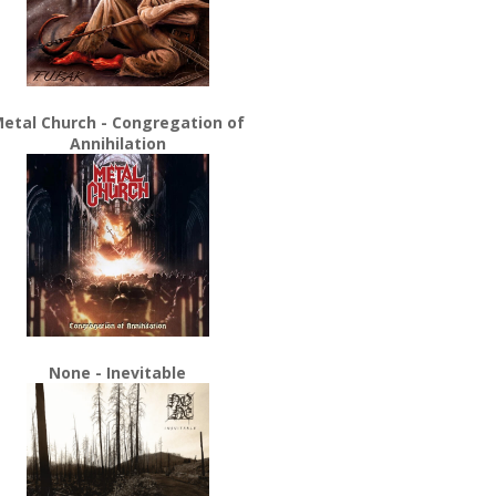
etal Church - Congregation of
Annihilation
None - Inevitable