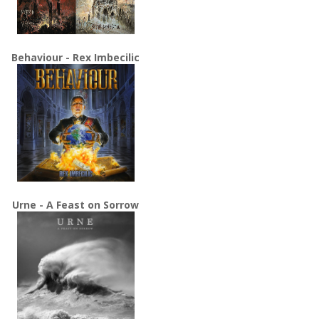
Behaviour - Rex Imbecilic
Urne - A Feast on Sorrow