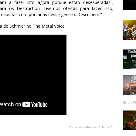
am a fazer isto agora porque estão desesperadas",
ra os Destruction. Tivemos ofertas para fazer isso,
 meus fãs com porcarias desse género. Desculpem."
a de Schmier no The Metal Voice:
July 0
Por: Patrícia Almeida - 20 Junho 20