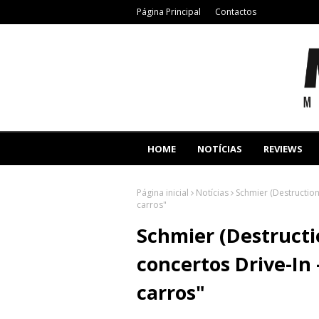
Página Principal
Contactos
HOME
NOTÍCIAS
REVIEWS
Página inicial
Notícias
Schmier (Destruction
carros"
Schmier (Destructi
concertos Drive-In 
carros"