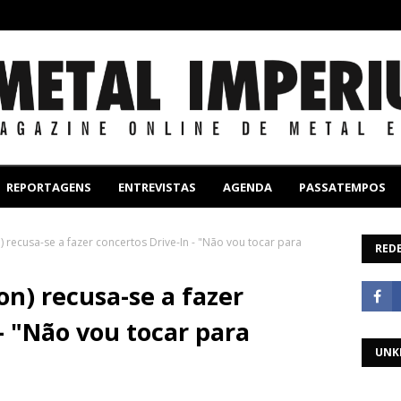
REPORTAGENS
ENTREVISTAS
AGENDA
PASSATEMPOS
) recusa-se a fazer concertos Drive-In - "Não vou tocar para
REDE
on) recusa-se a fazer
- "Não vou tocar para
UNK