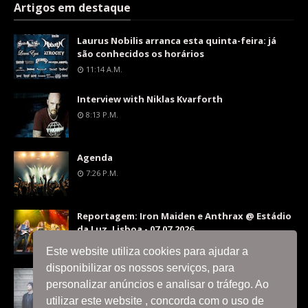
Artigos em destaque
Laurus Nobilis arranca esta quinta-feira: já
são conhecidos os horários
11:14 A.m.
Interview with Niklas Kvarforth
8:13 P.m.
Agenda
7:26 P.m.
Reportagem: Iron Maiden e Anthrax @ Estádio
da Luz, Lisboa - 07.07.2026
9:36 P.m.
Este website utiliza cookies para ajudar a
disponibilizar os nossos serviços, para
Interview with Silent Skies
personalizar anúncios e analisar o tráfego. Ao
8:06 P.m.
utilizar este website , concorda com o uso de