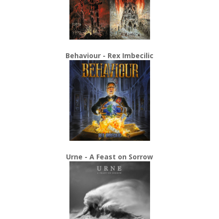
Behaviour - Rex Imbecilic
Urne - A Feast on Sorrow