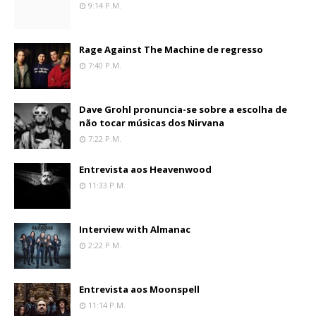
9:14 P.m.
Rage Against The Machine de regresso
7:40 P.m.
Dave Grohl pronuncia-se sobre a escolha de
não tocar músicas dos Nirvana
7:22 P.m.
Entrevista aos Heavenwood
11:33 P.m.
Interview with Almanac
2:22 P.m.
Entrevista aos Moonspell
11:14 P.m.