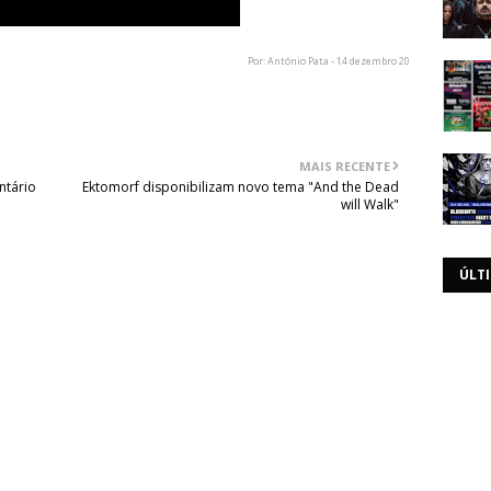
Por: António Pata - 14 dezembro 20
MAIS RECENTE
ntário
Ektomorf disponibilizam novo tema "And the Dead
will Walk"
ÚLT