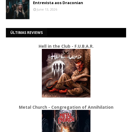
Entrevista aos Draconian
June 13, 2026
ÚLTIMAS REVIEWS
Hell in the Club - F.U.B.A.R.
Metal Church - Congregation of Annihilation