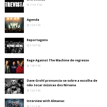
11:01 P.m.
Agenda
7:26 P.m.
Reportagens
9:14 P.m.
Rage Against The Machine de regresso
7:40 P.m.
Dave Grohl pronuncia-se sobre a escolha de
não tocar músicas dos Nirvana
7:22 P.m.
Interview with Almanac
2:22 P.m.