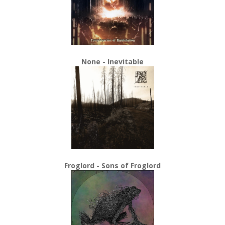
None - Inevitable
Froglord - Sons of Froglord