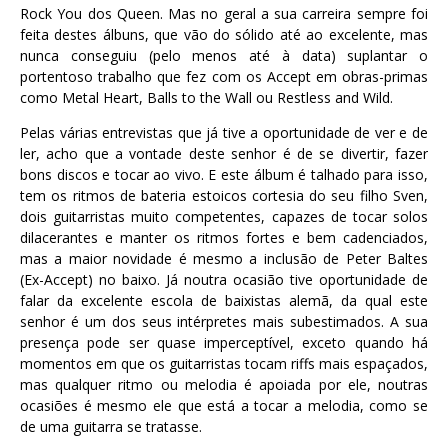
Rock You dos Queen. Mas no geral a sua carreira sempre foi
feita destes álbuns, que vão do sólido até ao excelente, mas
nunca conseguiu (pelo menos até à data) suplantar o
portentoso trabalho que fez com os Accept em obras-primas
como Metal Heart, Balls to the Wall ou Restless and Wild.
Pelas várias entrevistas que já tive a oportunidade de ver e de
ler, acho que a vontade deste senhor é de se divertir, fazer
bons discos e tocar ao vivo. E este álbum é talhado para isso,
tem os ritmos de bateria estoicos cortesia do seu filho Sven,
dois guitarristas muito competentes, capazes de tocar solos
dilacerantes e manter os ritmos fortes e bem cadenciados,
mas a maior novidade é mesmo a inclusão de Peter Baltes
(Ex-Accept) no baixo. Já noutra ocasião tive oportunidade de
falar da excelente escola de baixistas alemã, da qual este
senhor é um dos seus intérpretes mais subestimados. A sua
presença pode ser quase imperceptível, exceto quando há
momentos em que os guitarristas tocam riffs mais espaçados,
mas qualquer ritmo ou melodia é apoiada por ele, noutras
ocasiões é mesmo ele que está a tocar a melodia, como se
de uma guitarra se tratasse.