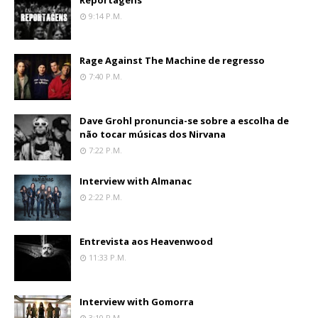
Reportagens
9:14 P.m.
Rage Against The Machine de regresso
7:40 P.m.
Dave Grohl pronuncia-se sobre a escolha de
não tocar músicas dos Nirvana
7:22 P.m.
Interview with Almanac
2:22 P.m.
Entrevista aos Heavenwood
11:33 P.m.
Interview with Gomorra
3:10 P.m.