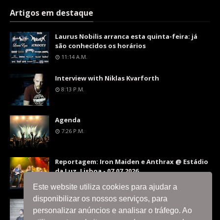
Artigos em destaque
Laurus Nobilis arranca esta quinta-feira: já
são conhecidos os horários
11:14 A.m.
Interview with Niklas Kvarforth
8:13 P.m.
Agenda
7:26 P.m.
Reportagem: Iron Maiden e Anthrax @ Estádio
da Luz, Lisboa - 07.07.2026
9:36 P.m.
Este website utiliza cookies para ajudar a
disponibilizar os nossos serviços, para
Interview with Silent Skies
personalizar anúncios e analisar o tráfego. Ao
8:06 P.m.