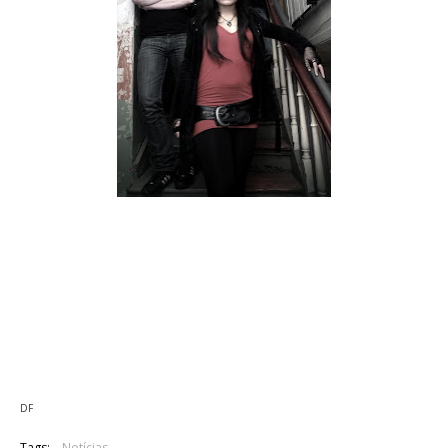
O colectivo Norueguês de Gothic Metal Tristania deu início ás
gravações do seu novo trabalho.
O colectivo acabou de completar a gravação da bateria e irá
dar início à gravação das guitarras e baixo.
"Patriot Games", "Year Of The Rat", "The Emerald Piper" e
"Sirens" são os nomes de algumas músicas que
anteriormente tinham sido revelados.
DF
Tags:
Notícias