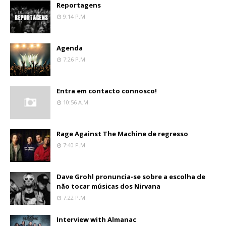
Reportagens
9:14 P.m.
Agenda
7:26 P.m.
Entra em contacto connosco!
10:56 A.m.
Rage Against The Machine de regresso
7:40 P.m.
Dave Grohl pronuncia-se sobre a escolha de
não tocar músicas dos Nirvana
7:22 P.m.
Interview with Almanac