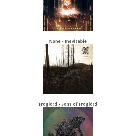
None - Inevitable
Froglord - Sons of Froglord