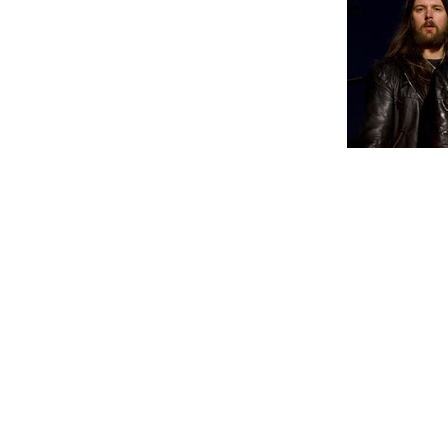
A capa e a track list pertencentes ao
podem ser vistas abaixo.
O sucessor de "Iron Will" de 2008, deve
da Roadrunner Records.
"Hammer Of The North" track list:
01. I, The Jury
02. Hammer Of The North
03. Black Sails
04. Mountains Be My Throne
05. Northern Star
06. The Lord Of Lies
07. At Midnight They'll Get Wise