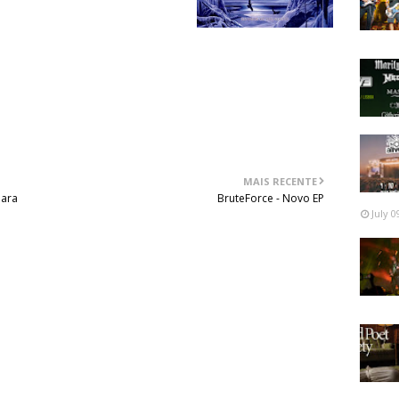
MAIS RECENTE
para
BruteForce - Novo EP
July 0