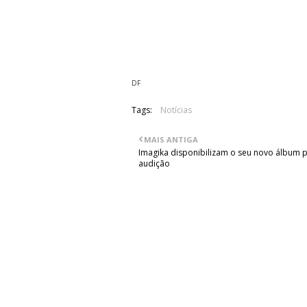
08. Bond Of Blood
09. Savage Tales
10. Ravens Guide Our Way
DF
Tags:
Notícias
MAIS ANTIGA
Imagika disponibilizam o seu novo álbum 
audição