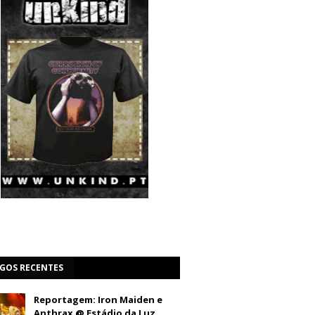
IGOS RECENTES
Reportagem: Iron Maiden e
Anthrax @ Estádio da Luz,