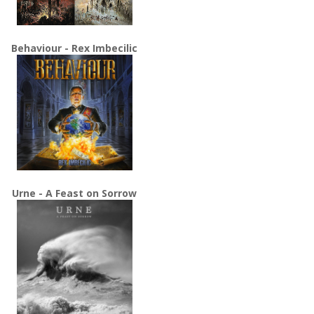
Behaviour - Rex Imbecilic
Urne - A Feast on Sorrow