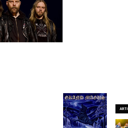
 novo álbum dos Grand Magus, "Hammer Of The North",
rá sair neste Verão, numa data ainda por definir, através
ART