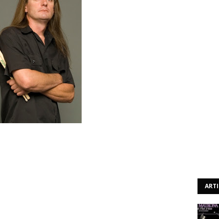
 Henry Moreno deixou o colectivo Californiano de
tituto, Wayne De Vecchi (na foto), que faz parte dos
ART