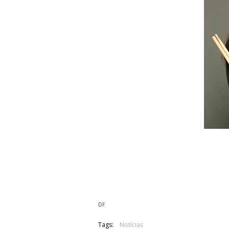
Os Imagika anunciaram que o baterista
Power/Thrash Metal.
Entretanto a banda anunciou o seu subs
Hellhound e dos Doom Society.
DF
Tags:
Notícias