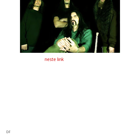
Foi disponibilizado
neste link
, a gravação de um dos últimos
concertos dados pelos Type O Negative.
Este foi gravado no dia 24 de Outubro do passado ano de
2009 em Nova York e tem a duração de cerca de 42 minutos.
Segundo comunicado da banda Americana, Peter esteve
sóbrio por um grande período de tempo, e iria em breve dar
início à composição de novos temas para o sucessor de
"Dead Again" de 2007.
DF