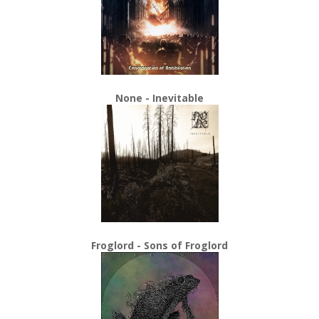
None - Inevitable
Froglord - Sons of Froglord