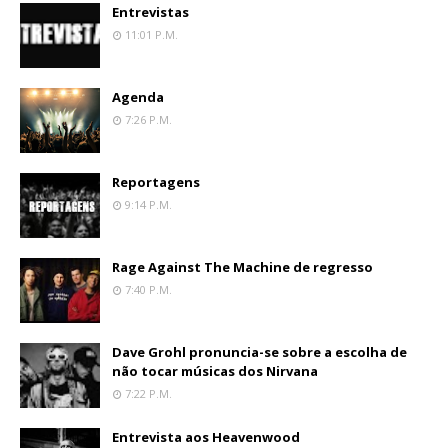
Entrevistas
11:01 P.m.
Agenda
7:26 P.m.
Reportagens
9:14 P.m.
Rage Against The Machine de regresso
7:40 P.m.
Dave Grohl pronuncia-se sobre a escolha de
não tocar músicas dos Nirvana
7:22 P.m.
Entrevista aos Heavenwood