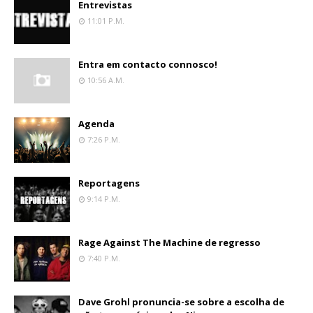
Entrevistas
11:01 P.m.
Entra em contacto connosco!
10:56 A.m.
Agenda
7:26 P.m.
Reportagens
9:14 P.m.
Rage Against The Machine de regresso
7:40 P.m.
Dave Grohl pronuncia-se sobre a escolha de