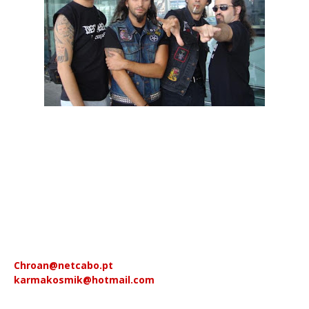
O novo trabalho dos Decayed, intitulado "Shadow Land" já
pode ser adquirido através dos e-mails apresentados abaixo.
O CD estará disponível em formato jewel case por apenas
10€, e irá contar com 8 temas inclusive também com temas
que apenas estavam disponíveis em analógico: "Ataque
Infernal" e "Live 9/9/99".
O grupo nacional de Black Metal celebra neste ano o seu 20º
aniversário.
Encomendas para estes e-mails:
Chroan@netcabo.pt
karmakosmik@hotmail.com