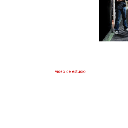
No link abaixo pode ser visto o primei
do seu álbum de estreia. "I Am All" en
que a produção ficará a cargo da própr
Vídeo de estúdio
"I Am All" Track List:
01. Yet Another Flaw
02. Within The Dark
03. Driven By Fear
04. Invisible
05. Blood Ties
06. Absence Of Closure