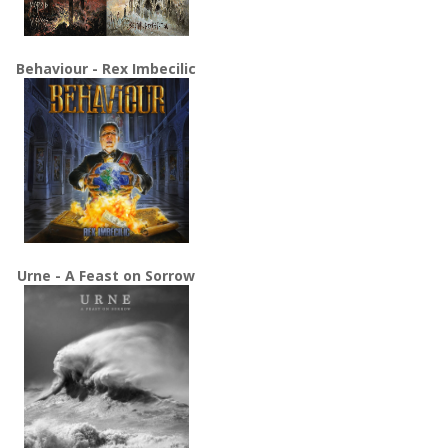
Behaviour - Rex Imbecilic
Urne - A Feast on Sorrow