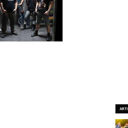
ro vídeo de estúdio dos Headstone, relativo ás gravações
contra-se a ser gravado nos estúdios Soundvision, sendo
ia banda e de Paulo Lopes.
ART