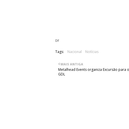
07. Through All The Doubts
08. Hope Lies Dead
09. Reaching The Abstract
10. I Am All
DF
Tags:
Nacional
Notícias
MAIS ANTIGA
Metalhead Events organiza Excursão para o
GDL