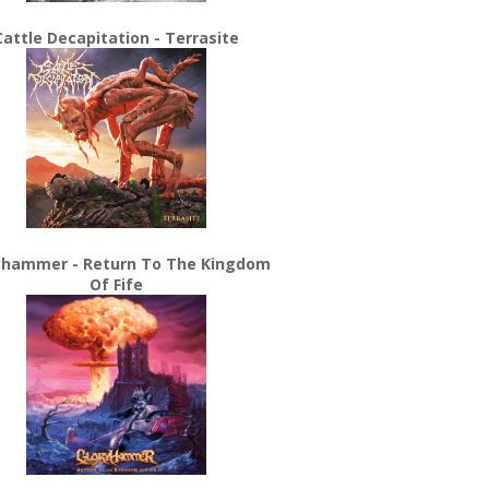
Cattle Decapitation - Terrasite
yhammer - Return To The Kingdom
Of Fife