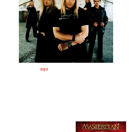
Estão disponíveis
aqui
samples de todas as músicas do novo
álbum dos Masterplan.
O novo trabalho da banda intitulado "Time To Be King" será
lançado no dia 21 de Maio através da AFM Records e marca o
regresso de Jorn Lande ao grupo.
"Time To Be King" track list:
01. Time To Be King
02. Fiddle Of Time
03. Lonely Winds of War