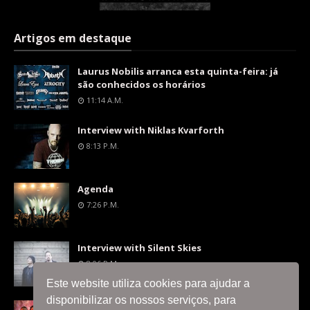
Artigos em destaque
Laurus Nobilis arranca esta quinta-feira: já
são conhecidos os horários
11:14 A.m.
Interview with Niklas Kvarforth
8:13 P.m.
Agenda
7:26 P.m.
Interview with Silent Skies
8:06 P.m.
Este website utiliza cookies para ajudar a
disponibilizar os nossos serviços, para
Moonshade regressam a Lisboa para um