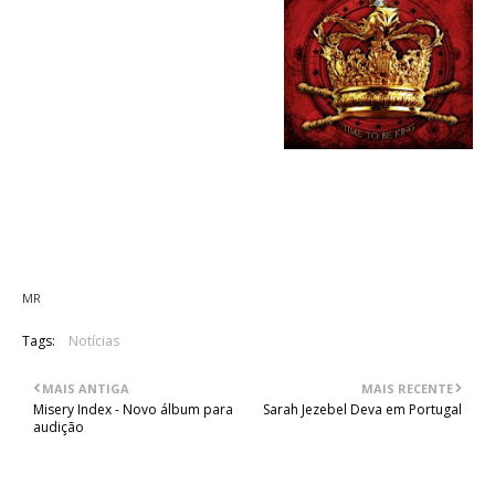
04. Blue Europa
05. Far From The End Of The
World
06. The Dark Road
07. Under The Moon
08. Blow Your Winds
09. The Black One
10. The Sun Is In Your Hands
11. Kisses From You (música bónus)
12. Never Walk Alone (ed. Japonesa bónus)
MR
Tags:
Notícias
MAIS ANTIGA
MAIS RECENTE
Misery Index - Novo álbum para
Sarah Jezebel Deva em Portugal
audição