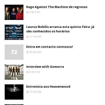
Rage Against The Machine de regresso
7:40 P.m.
Laurus Nobilis arranca esta quinta-feira: já
são conhecidos os horários
11:14 A.m.
Entra em contacto connosco!
10:56 A.m.
Interview with Gomorra
3:10 P.m.
Entrevista aos Heavenwood
11:33 P.m.