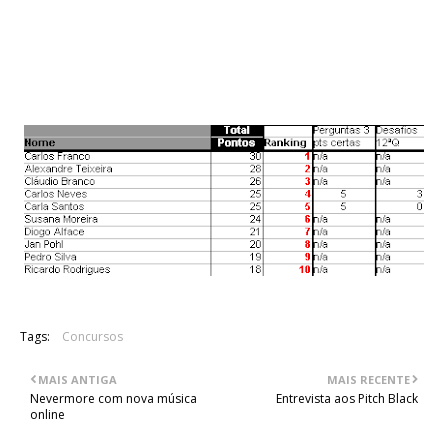
que os vencedores vão ser contactados para a entrega dos
respectivos prémios...E vamos continuar com o espírito
May'tallica!
Classificação do passatempo:
(clicar na imagem)
Tags:
Concursos
MAIS ANTIGA
MAIS RECENTE
Nevermore com nova música
Entrevista aos Pitch Black
online