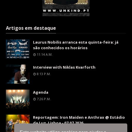
Artigos em destaque
Laurus Nobilis arranca esta quinta-feira: já
são conhecidos os horários
11:14 A.m.
Interview with Niklas Kvarforth
8:13 P.m.
Agenda
7:26 P.m.
Reportagem: Iron Maiden e Anthrax @ Estádio
da Luz, Lisboa - 07.07.2026
9:36 P.m.