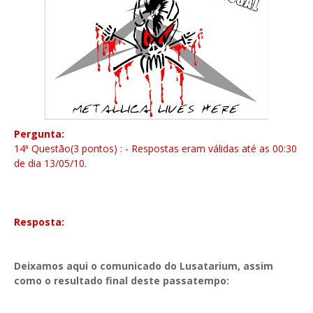
Pergunta:
14ª Questão(3 pontos) : - Respostas eram válidas até as 00:30
de dia 13/05/10
.
Em que banda Cliff Burton substituiu como baixista
Doug Piercy?
Resposta:
Spastik Children
Deixamos aqui o comunicado do Lusatarium, assim
como o resultado final deste passatempo:
Metallica family and friends!