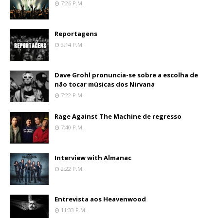
7:26 P.m.
Reportagens
9:14 P.m.
Dave Grohl pronuncia-se sobre a escolha de
não tocar músicas dos Nirvana
7:22 P.m.
Rage Against The Machine de regresso
7:40 P.m.
Interview with Almanac
2:22 P.m.
Entrevista aos Heavenwood
11:33 P.m.