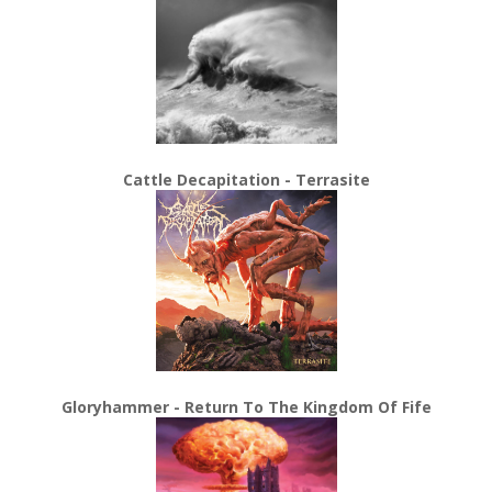
Cattle Decapitation - Terrasite
Gloryhammer - Return To The Kingdom Of Fife